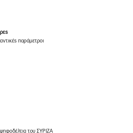
όρες
μαντικές παράμετροι
α ψηφοδέλτια του ΣΥΡΙΖΑ