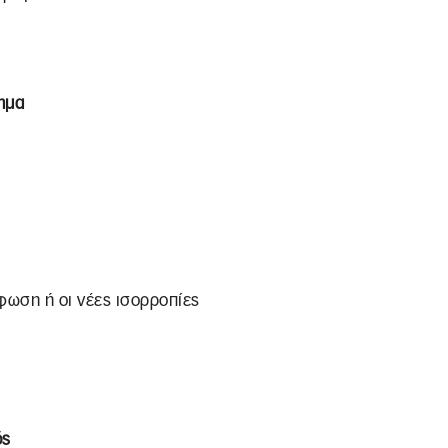
ημα
φωση ή οι νέες ισορροπίες
ός