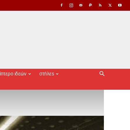
ίπτερο ιδεών
στήλες