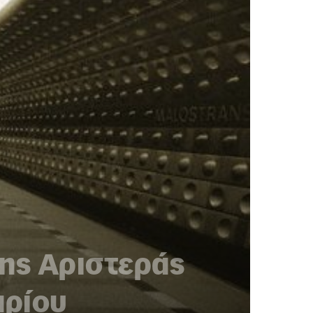
της Αριστεράς
αρίου