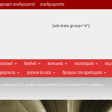
γγραφή συνδρομητή
συνδρομητής
[adrotate group="4"]
ολιτική
διεθνή
κοινωνία
πολιτισμός
περ
αφέροντα
τρέχοντα νέα
δρόμος της αριστεράς
Α ΔΙΑΒΆΣΕΤΕ ΣΤΟ ΔΡΌΜΟ ΤΗΣ ΑΡΙΣΤΕΡΆΣ ΠΟΥ ΚΥΚΛΟΦΟΡΕΊ ΤΟ ΣΆΒΒΑΤΟ...