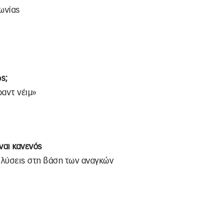
ωνίας
ς;
ραντ νέιμ»
’ναι κανενός
 λύσεις στη βάση των αναγκών