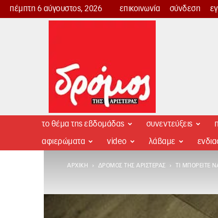
πέμπτη 6 αύγουστος, 2026
επικοινωνία
σύνδεση
ε
Δρόμος
της
Αριστεράς
το θέμα της εβδομάδας
συνεντεύξεις
π
αφιερώματα
video
λάβαμε
ενδι
ΑΡΧΙΚΉ
ΔΡΌΜΟΣ ΤΗΣ ΑΡΙΣΤΕΡΆΣ
ΤΙ ΜΠΟΡΕΊΤΕ Ν