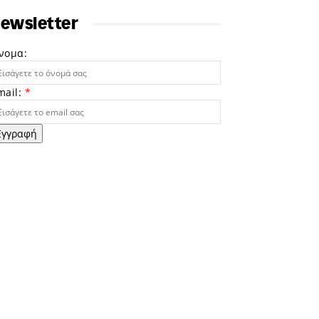
ewsletter
νομα:
mail:
*
Εγγραφή