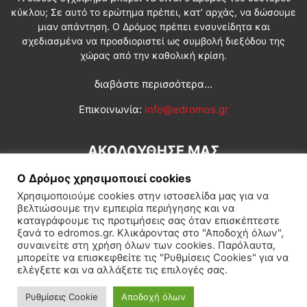
κύκλου; Σε αυτό το ερώτημα πρέπει, κατ’ αρχάς, να δώσουμε
μιαν απάντηση. Ο Δρόμος πρέπει ενσυνείδητα και
σχεδιασμένα να προσδιοριστεί ως συμβολή διεξόδου της
χώρας από την καθολική κρίση.
διαβάστε περισσότερα...
Επικοινωνία:
info@edromos.gr
ΑΚΟΛΟΥΘΗΣΕ ΜΑΣ
Ο Δρόμος χρησιμοποιεί cookies
Χρησιμοποιούμε cookies στην ιστοσελίδα μας για να
βελτιώσουμε την εμπειρία περιήγησης και να
καταγράφουμε τις προτιμήσεις σας όταν επισκέπτεστε
ξανά το edromos.gr. Κλικάροντας στο "Αποδοχή όλων",
συναινείτε στη χρήση όλων των cookies. Παρόλαυτα,
Εγγραφή συνδρομητή
Πολιτική
Διεθνή
Κοινωνία
μπορείτε να επισκεφθείτε τις "Ρυθμίσεις Cookies" για να
ελέγξετε και να αλλάξετε τις επιλογές σας.
Πολιτισμός
Αφιερώματα
Ρυθμίσεις Cookie
Αποδοχή όλων