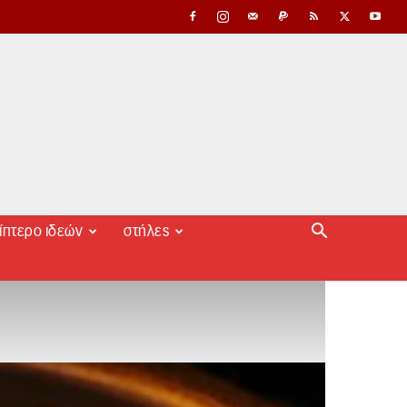
ίπτερο ιδεών
στήλες