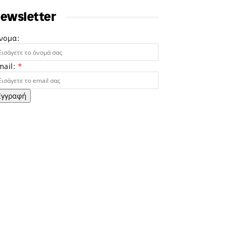
ewsletter
νομα:
mail:
*
Εγγραφή