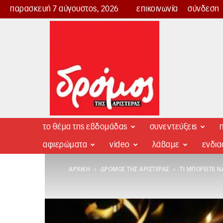
παρασκευή 7 αύγουστος, 2026
επικοινωνία
σύνδεση
Δρόμος
της
Αριστεράς
το θέμα της εβδομάδας
συνεντεύξεις
π
αφιερώματα
video
λάβαμε
ενδι
ΑΡΧΙΚΉ
ΔΡΌΜΟΣ ΤΗΣ ΑΡΙΣΤΕΡΆΣ
ΤΙ ΜΠΟΡΕΊΤΕ Ν