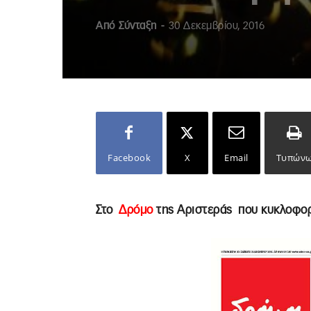
Από
Σύνταξη
-
30 Δεκεμβρίου, 2016
Facebook
X
Email
Τυπών
Στο
Δρόμο
της Αριστεράς
που κυκλοφορ