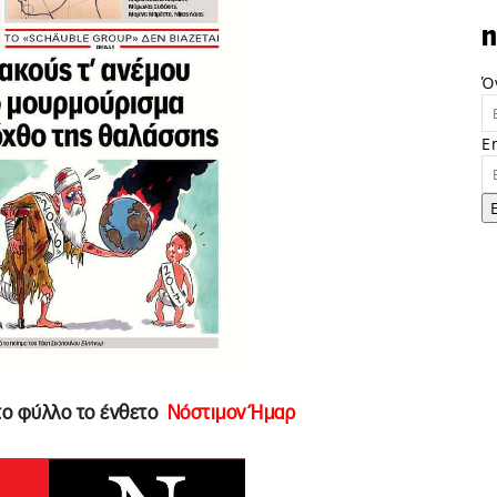
n
Ό
E
 το φύλλο το ένθετο
Νόστιμον Ήμαρ