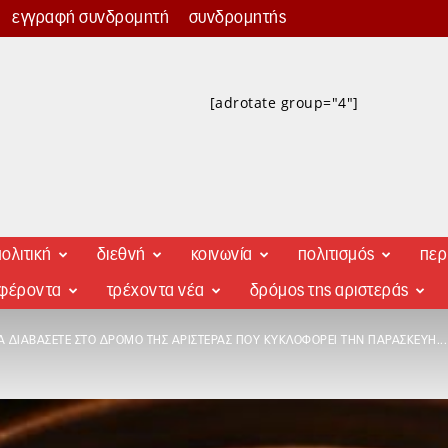
εγγραφή συνδρομητή
συνδρομητής
[adrotate group="4"]
ολιτική
διεθνή
κοινωνία
πολιτισμός
περ
αφέροντα
τρέχοντα νέα
δρόμος της αριστεράς
Α ΔΙΑΒΆΣΕΤΕ ΣΤΟ ΔΡΌΜΟ ΤΗΣ ΑΡΙΣΤΕΡΆΣ ΠΟΥ ΚΥΚΛΟΦΟΡΕΊ ΤΗΝ ΠΑΡΑΣΚΕΥΉ...