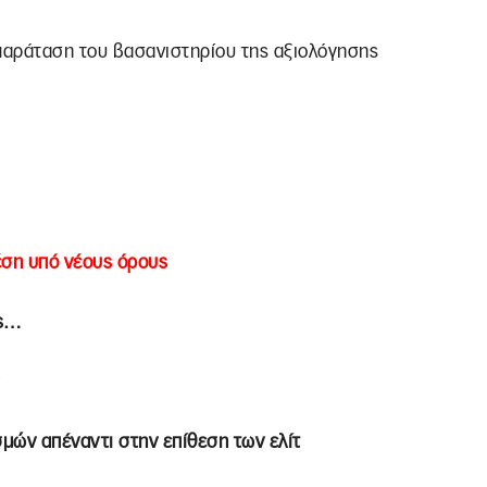
α παράταση του βασανιστηρίου της αξιολόγησης
έση υπό νέους όρους
ας…
μών απέναντι στην επίθεση των ελίτ