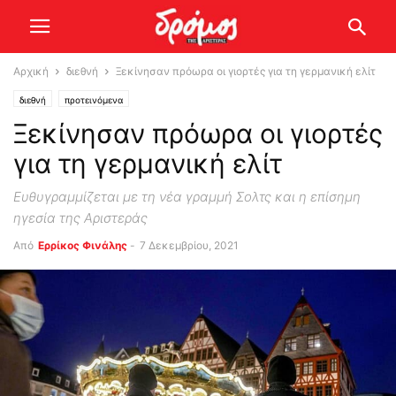
Αρχική
διεθνή
Ξεκίνησαν πρόωρα οι γιορτές για τη γερμανική ελίτ
διεθνή
προτεινόμενα
Ξεκίνησαν πρόωρα οι γιορτές
για τη γερμανική ελίτ
Ευθυγραμμίζεται με τη νέα γραμμή Σολτς και η επίσημη
ηγεσία της Αριστεράς
Από
Ερρίκος Φινάλης
-
7 Δεκεμβρίου, 2021