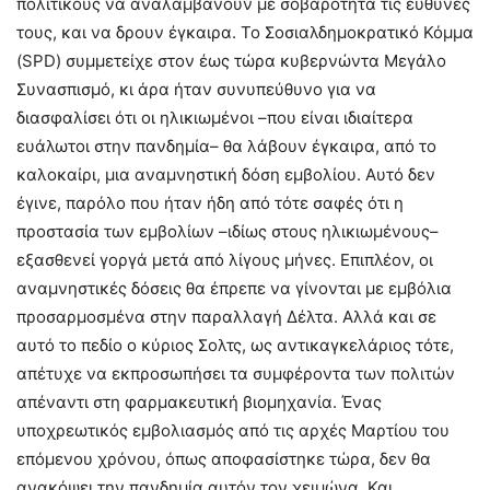
πολιτικούς να αναλαμβάνουν με σοβαρότητα τις ευθύνες
τους, και να δρουν έγκαιρα. Το Σοσιαλδημοκρατικό Κόμμα
(SPD) συμμετείχε στον έως τώρα κυβερνώντα Μεγάλο
Συνασπισμό, κι άρα ήταν συνυπεύθυνο για να
διασφαλίσει ότι οι ηλικιωμένοι –που είναι ιδιαίτερα
ευάλωτοι στην πανδημία– θα λάβουν έγκαιρα, από το
καλοκαίρι, μια αναμνηστική δόση εμβολίου. Αυτό δεν
έγινε, παρόλο που ήταν ήδη από τότε σαφές ότι η
προστασία των εμβολίων –ιδίως στους ηλικιωμένους–
εξασθενεί γοργά μετά από λίγους μήνες. Επιπλέον, οι
αναμνηστικές δόσεις θα έπρεπε να γίνονται με εμβόλια
προσαρμοσμένα στην παραλλαγή Δέλτα. Αλλά και σε
αυτό το πεδίο ο κύριος Σολτς, ως αντικαγκελάριος τότε,
απέτυχε να εκπροσωπήσει τα συμφέροντα των πολιτών
απέναντι στη φαρμακευτική βιομηχανία. Ένας
υποχρεωτικός εμβολιασμός από τις αρχές Μαρτίου του
επόμενου χρόνου, όπως αποφασίστηκε τώρα, δεν θα
ανακόψει την πανδημία αυτόν τον χειμώνα. Και