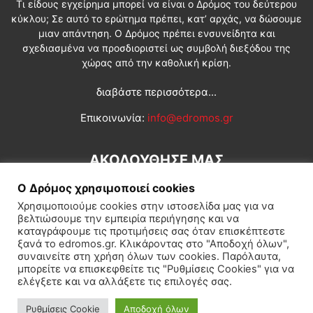
Τι είδους εγχείρημα μπορεί να είναι ο Δρόμος του δεύτερου
κύκλου; Σε αυτό το ερώτημα πρέπει, κατ’ αρχάς, να δώσουμε
μιαν απάντηση. Ο Δρόμος πρέπει ενσυνείδητα και
σχεδιασμένα να προσδιοριστεί ως συμβολή διεξόδου της
χώρας από την καθολική κρίση.
διαβάστε περισσότερα...
Επικοινωνία:
info@edromos.gr
ΑΚΟΛΟΥΘΗΣΕ ΜΑΣ
Ο Δρόμος χρησιμοποιεί cookies
Χρησιμοποιούμε cookies στην ιστοσελίδα μας για να
βελτιώσουμε την εμπειρία περιήγησης και να
καταγράφουμε τις προτιμήσεις σας όταν επισκέπτεστε
ξανά το edromos.gr. Κλικάροντας στο "Αποδοχή όλων",
συναινείτε στη χρήση όλων των cookies. Παρόλαυτα,
Εγγραφή συνδρομητή
Πολιτική
Διεθνή
Κοινωνία
μπορείτε να επισκεφθείτε τις "Ρυθμίσεις Cookies" για να
ελέγξετε και να αλλάξετε τις επιλογές σας.
Πολιτισμός
Αφιερώματα
Ρυθμίσεις Cookie
Αποδοχή όλων