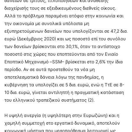
δανείων σε τρίτους, τιτλοποιήσεων και ανάθεσης
διαχείρισής τους σε εξειδικευμένους διεθνείς οίκους.
Αλλά το πρόβλημα παραμένει ατόφιο στην κοινωνία και
την οικονομία με συνολικά υπόλοιπα μη
εξυπηρετούμενων δανείων που υπολογίζονται σε 47,2 δισ.
ευρώ (Δεκέμβριος 2020) και ως ποσοστό επί του συνόλου
των δανείων βρίσκονται στο 30,1%, όταν το αντίστοιχο
ποσοστό στις χώρες που εποπτεύονται από τον Ενιαίο
Εποπτικό Μηχανισμό –SSM– βρίσκεται στο 2,6% την ίδια
περίοδο. Αν σε αυτά προστεθούν τα νέα μη
αποτελεσματικά δάνεια λόγω της πανδημίας, η
κυβέρνηση τα υπολογίζει σε 5 δισ. ευρώ, ενώ η ΤτΕ σε 8-
10 δισ. ευρώ, γίνεται αντιληπτή η πραγματική κατάσταση
του ελληνικού τραπεζικού συστήματος (2).
Η υψηλή ανεργία (η υψηλότερη στην Ευρωζώνη) και η
χαμηλή συμμετοχή στο εργατικό δυναμικό, αποτελούν
κοινωνική μάστιγα που μεσοπρόθεσμα λειτουργεί ως