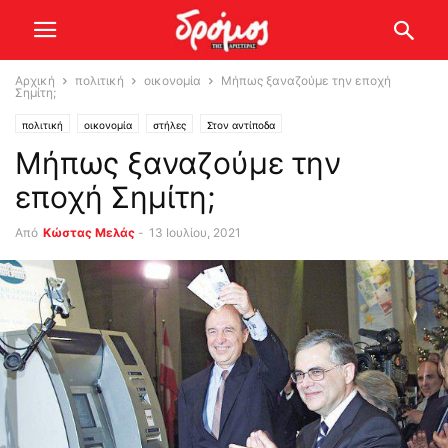
Αρχική
πολιτική
οικονομία
Μήπως ξαναζούμε την εποχή
Σημίτη;
πολιτική
οικονομία
στήλες
Στον αντίποδα
Μήπως ξαναζούμε την
εποχή Σημίτη;
Από
Κώστας Μελάς
-
13 Ιουλίου, 2021