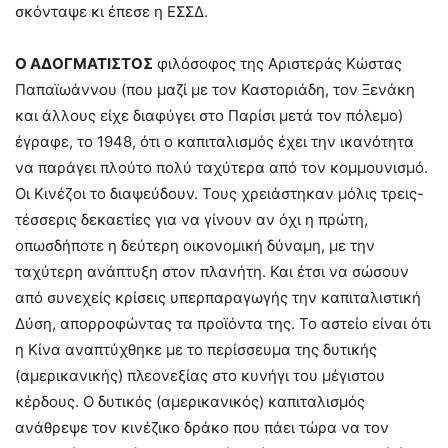
σκόνταψε κι έπεσε η ΕΣΣΔ.
Ο ΑΔΟΓΜΑΤΙΣΤΟΣ
φιλόσοφος της Αριστεράς Κώστας
Παπαϊωάννου (που μαζί με τον Καστοριάδη, τον Ξενάκη
και άλλους είχε διαφύγει στο Παρίσι μετά τον πόλεμο)
έγραφε, το 1948, ότι ο καπιταλισμός έχει την ικανότητα
να παράγει πλούτο πολύ ταχύτερα από τον κομμουνισμό.
Οι Κινέζοι το διαψεύδουν. Τους χρειάστηκαν μόλις τρεις-
τέσσερις δεκαετίες για να γίνουν αν όχι η πρώτη,
οπωσδήποτε η δεύτερη οικονομική δύναμη, με την
ταχύτερη ανάπτυξη στον πλανήτη. Και έτσι να σώσουν
από συνεχείς κρίσεις υπερπαραγωγής την καπιταλιστική
Δύση, απορροφώντας τα προϊόντα της. Το αστείο είναι ότι
η Κίνα αναπτύχθηκε με το περίσσευμα της δυτικής
(αμερικανικής) πλεονεξίας στο κυνήγι του μέγιστου
κέρδους. Ο δυτικός (αμερικανικός) καπιταλισμός
ανάθρεψε τον κινέζικο δράκο που πάει τώρα να τον