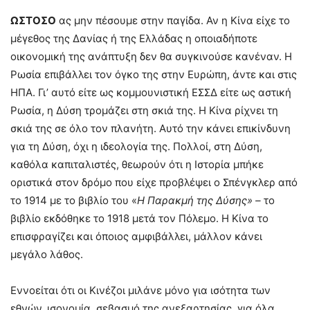
ΩΣΤΟΣΟ
ας μην πέσουμε στην παγίδα. Αν η Κίνα είχε το
μέγεθος της Δανίας ή της Ελλάδας η οποιαδήποτε
οικονομική της ανάπτυξη δεν θα συγκινούσε κανέναν. Η
Ρωσία επιβάλλει τον όγκο της στην Ευρώπη, άντε και στις
ΗΠΑ. Γι’ αυτό είτε ως κομμουνιστική ΕΣΣΔ είτε ως αστική
Ρωσία, η Δύση τρομάζει στη σκιά της. Η Κίνα ρίχνει τη
σκιά της σε όλο τον πλανήτη. Αυτό την κάνει επικίνδυνη
για τη Δύση, όχι η ιδεολογία της. Πολλοί, στη Δύση,
καθόλα καπιταλιστές, θεωρούν ότι η Ιστορία μπήκε
οριστικά στον δρόμο που είχε προβλέψει ο Σπένγκλερ από
το 1914 με το βιβλίο του «
Η Παρακμή της Δύσης» –
το
βιβλίο εκδόθηκε το 1918 μετά τον Πόλεμο. Η Κίνα το
επισφραγίζει και όποιος αμφιβάλλει, μάλλον κάνει
μεγάλο λάθος.
Εννοείται ότι οι Κινέζοι μιλάνε μόνο για ισότητα των
εθνών, ισονομία, σεβασμό της ανεξαρτησίας, για όλα