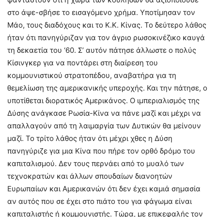
στο άψε-σβήσε το εισαγόμενο χρήμα. Υποτίμησαν τον
Μάο, τους διαδόχους και το Κ.Κ. Κίνας. Το δεύτερο λάθος
ήταν ότι πανηγύριζαν για τον άγριο ρωσοκινέζικο καυγά
τη δεκαετία του ‘60. Σ’ αυτόν πάτησε άλλωστε ο πολύς
Κίσινγκερ για να ποντάρει στη διαίρεση του
κομμουνιστικού στρατοπέδου, αναβατήρα για τη
θεμελίωση της αμερικανικής υπεροχής. Και την πάτησε, ο
υποτίθεται διορατικός Αμερικάνος. Ο ιμπεριαλισμός της
Δύσης ανάγκασε Ρωσία-Κίνα να πάνε μαζί και μέχρι να
απαλλαγούν από τη λαιμαργία των Δυτικών θα μείνουν
μαζί. Το τρίτο λάθος ήταν ότι μέχρι χθες η Δύση
πανηγύριζε για μια Κίνα που πήρε τον ορθό δρόμο του
καπιταλισμού. Δεν τους περνάει από το μυαλό των
τεχνοκρατών και άλλων σπουδαίων διανοητών
Ευρωπαίων και Αμερικανών ότι δεν έχει καμιά σημασία
αν αυτός που σε έχει στο πιάτο του για φάγωμα είναι
καπιταλιστής ή κομμουνιστής. Τώρα, με επικεφαλής τον