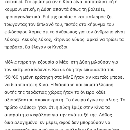
καταπιεί. Στο ερώτημα αν η Κίνα είναι καπιταλιστική ή
κομμουνιστική, η Δύση απαντά όπως τη βολεύει,
προπαγανδιστικά. Επί της ουσίας ο καπιταλισμός ζει
τρώγοντας τον διπλανό του, πιστός στο κήρυγμα του
φιλόσοφου Χομπς ότι «ο άνθρωπος για τον άνθρωπο είναι
λύκος». Λευκός λύκος, κίτρινος λύκος, αρκεί να τρώει τα
πρόβατα, θα έλεγαν οι Κινέζοι.
Μόλις πήρε την εξουσία ο Μάο, στη Δύση μιλούσαν για
τον «κίτρινο κίνδυνο». Και σε όλη την εικοσαετία του
‘50-‘60 η μόνη ερώτηση στα ΜΜΕ ήταν αν και πώς μπορεί
να διασπαστεί η Κίνα. Η διάσπαση και εκμετάλλευση
αυτής της τεράστιας χώρας ήταν το όνειρο κάθε
αξιοσέβαστου αποικιοκράτη. Το όνειρο έγινε εφιάλτης. Το
πρώτο «λάθος» ήταν ότι η Δύση έριξε στην Κίνα τα
απαραίτητα κεφάλαια για την ανάπτυξή της. Λάθος
δικαιολογημένο, εν μέρει, αφού δεν μπορούσαν να
φανταστούν ότι η χώρα των κούληδων θα αξιοποιούσε