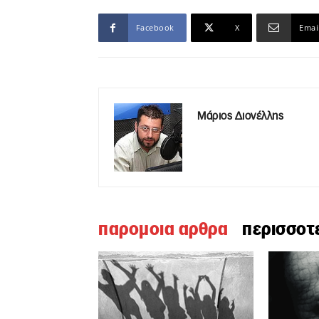
Facebook
X
Emai
Μάριος Διονέλλης
παρομοια αρθρα
περισσοτ