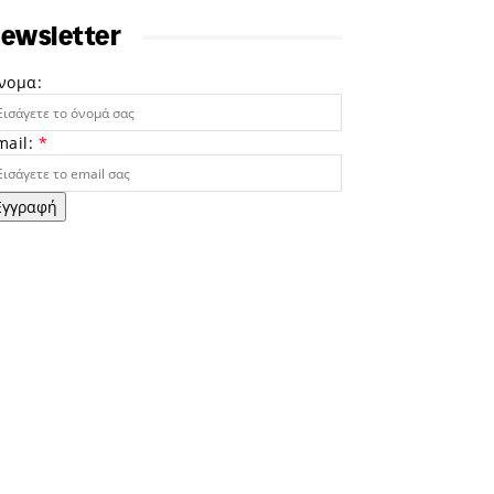
ewsletter
νομα:
mail:
*
Εγγραφή