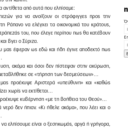
α αντίθετα από αυτά που ελπίσαμε:
n
πεζών για να ανοίξουν οι στρόφιγγες προς την
Ό
ίτη Ράπανο να ελέγχει τα οικονομικά του κράτους,
τράπεζάς του, που έλεγε περίπου πως θα κατέβουν
E
και βγει ο Σύριζα.
υ μας έφεραν ως εδώ και ήδη έγινε αποδεκτό πως
…
ευση, ακόμα και όσοι δεν πίστεψαν στην ακύρωση,
τα μεταβλήθηκε σε «τήρηση των δεσμεύσεων»…
 μας προέκυψε Αριστερά «υπεύθυνη» και «καθώς
ίζει χωρίς να εκτίθεται…
 προέκυψε κυβέρνηση «με τη βοήθεια του Θεού»…
νερό δεν ήπιαν. «Κι ήθελε ακόμα», που λέει και ο
…
λι να ελπίσουμε είναι ο ξεσηκωμός, αργά ή γρήγορα,