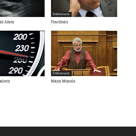
ΕπιΚοινωνία
τα λόγια
Πουτάνες
ΕπιΚοινωνία
Νίκος Μανιός
κόντα