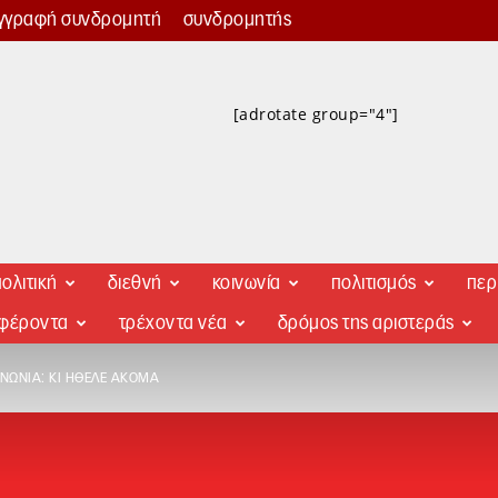
γγραφή συνδρομητή
συνδρομητής
[adrotate group="4"]
ολιτική
διεθνή
κοινωνία
πολιτισμός
περ
αφέροντα
τρέχοντα νέα
δρόμος της αριστεράς
ΙΝΩΝΊΑ: ΚΙ ΉΘΕΛΕ ΑΚΌΜΑ