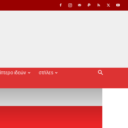
ίπτερο ιδεών
στήλες