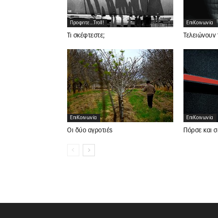
Προφητε...troll!
ΕπιΚοινωνία
Τι σκέφτεστε;
Τελειώνουν 
ΕπιΚοινωνία
ΕπιΚοινωνία
Οι δύο αγροτιές
Πόρσε και σ