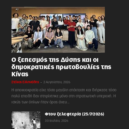
Ο ξεπεσμός της Δύσης και οι
δημοκρατικές πρωτοβουλίες της
Κίνας
-
Στέλιος Ελληνιάδης
2 Αυγούστου, 2026
Η αποικιοκρατία είχε τόσο μεγάλη επέκταση και διήρκεσε τόσο
πολύ επειδή δεν στηρίχτηκε μόνο στη στρατιωτική υπεροχή. Η
ισχύς των όπλων ήταν όρος άνευ...
Φτου ξελεφτερία (25/7/2026)
30 Ιουλίου, 2026