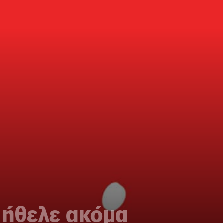
ι ήθελε ακόμα