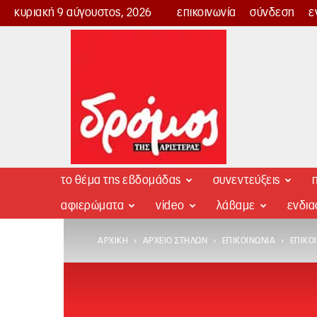
κυριακή 9 αύγουστος, 2026
επικοινωνία
σύνδεση
ε
Δρόμος
της
Αριστεράς
το θέμα της εβδομάδας
συνεντεύξεις
π
αφιερώματα
video
λάβαμε
ενδι
ΑΡΧΙΚΉ
ΑΡΧΕΊΟ ΣΤΗΛΏΝ
ΕΠΙΚΟΙΝΩΝΊΑ
ΕΠΙΚΟ