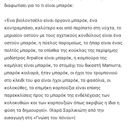
διαφωτίσει για το τι είναι μπαρόκ:
«Ένα βιολοντσέλο είναι όργανο μπαρόκ, ένα
κοντραμπάσο, καλύτερο και από περίπατο στη νύχτα, το
μηριαίον οστούν με τους σχετικούς κονδύλους είναι ένα
οστούν μπαρόκ, η πύελος παρομοίως, το ήπαρ είναι ένας
πολτός μπαρόκ, τα οπίσθια της κούκλας της περίφημης
μοδίστρας Arpalice είναι μπαρόκ, η καμπούρα της
καμήλας είναι μπαρόκ, το στομάχι του δικαστή Mamurra,
μπαρόκ κοιλαρά, ήταν μπαρόκ, οι ήχοι του τρομπονιού
στο κλειδί του φα είναι ήχοι μπαρόκ, τα φασόλια, οι
κολοκύθες, τα επιμήκη καρπούζια είναι επίσης
παρεκκλίσεις προς το μπαρόκ της ενδελέχειας των
κολοκυθιών και των καρπουζιών όπως ακριβώς η ίδια η
φύση τα δημιουργεί». (Χαρά Σαρλικιώτη από την
εισαγωγή στη
«Γνώση του πόνου»
)