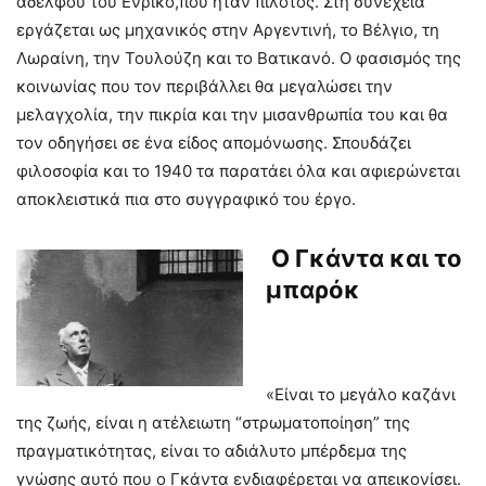
αδελφού του Ενρίκο,που ήταν πιλότος. Στη συνέχεια
εργάζεται ως μηχανικός στην Αργεντινή, το Βέλγιο, τη
Λωραίνη, την Τουλούζη και το Βατικανό. Ο φασισμός της
κοινωνίας που τον περιβάλλει θα μεγαλώσει την
μελαγχολία, την πικρία και την μισανθρωπία του και θα
τον οδηγήσει σε ένα είδος απομόνωσης. Σπουδάζει
φιλοσοφία και το 1940 τα παρατάει όλα και αφιερώνεται
αποκλειστικά πια στο συγγραφικό του έργο.
Ο Γκάντα και το
μπαρόκ
«Είναι το μεγάλο καζάνι
της ζωής, είναι η ατέλειωτη “στρωματοποίηση” της
πραγματικότητας, είναι το αδιάλυτο μπέρδεμα της
γνώσης αυτό που ο Γκάντα ενδιαφέρεται να απεικονίσει.