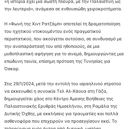
«η ιστορία έχει μια σωστή πλευρά, με την Παλαιστίνη ως
την λευτεριά», ανάμεσα σε ενθουσιώδη χειροκροτήματα.
Η «Φωνή της Χιντ Ρατζάμπ» αποτελεί τη δραματοποίηση
του ηχητικού ντοκουμέντου ενός πραγματικού
περιστατικού, που ακούγεται αυτούσιο, σε συνδυασμό με
την αναπαράστασή του από ηθοποιούς, σε μια
μυθοπλαστική αφήγηση για το σινεμά, δημιουργώντας μια
επώδυνη ταινία, επίσημη πρόταση της Τυνησίας για
Όσκαρ.
Στις 29/1/2024, μετά την εντολή του ισραηλινού στρατού
να εκκενωθεί η συνοικία Τελ Αλ-Χάουα στη Γάζα,
δημιουργείται χάος στο Κέντρο Άμεσης Βοήθειας της
Παλαιστινιακής Ερυθράς Ημισελήνου, στη Ραμάλα της
Δυτικής Όχθης, με εκκλήσεις για τραυματίες και πολλά
ασθενοφόρα που επιχειρούν να προσεγγίσουν εκεί. Το
τηλεφώνημα ενός άντρα από Αμερική, ωστόσο,