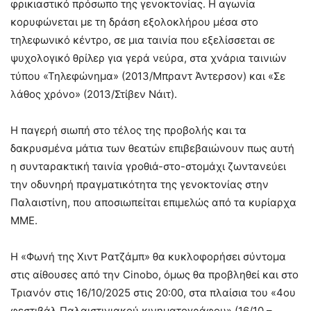
φρικιαστικό πρόσωπο της γενοκτονίας. Η αγωνία
κορυφώνεται με τη δράση εξολοκλήρου μέσα στο
τηλεφωνικό κέντρο, σε μια ταινία που εξελίσσεται σε
ψυχολογικό θρίλερ για γερά νεύρα, στα χνάρια ταινιών
τύπου «Τηλεφώνημα» (2013/Μπραντ Άντερσον) και «Σε
λάθος χρόνο» (2013/Στίβεν Νάιτ).
Η παγερή σιωπή στο τέλος της προβολής και τα
δακρυσμένα μάτια των θεατών επιβεβαιώνουν πως αυτή
η συνταρακτική ταινία γροθιά-στο-στομάχι ζωντανεύει
την οδυνηρή πραγματικότητα της γενοκτονίας στην
Παλαιστίνη, που αποσιωπείται επιμελώς από τα κυρίαρχα
ΜΜΕ.
Η «Φωνή της Χιντ Ρατζάμπ» θα κυκλοφορήσει σύντομα
στις αίθουσες από την Cinobo, όμως θα προβληθεί και στο
Τριανόν στις 16/10/2025 στις 20:00, στα πλαίσια του «4ου
φεστιβάλ Παλαιστινιακού κινηματογράφου» (16/10 –