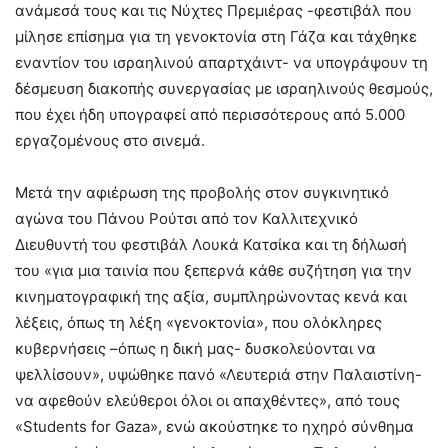
ανάμεσά τους και τις Νύχτες Πρεμιέρας -φεστιβάλ που
μίλησε επίσημα για τη γενοκτονία στη Γάζα και τάχθηκε
εναντίον του ισραηλινού απαρτχάιντ- να υπογράψουν τη
δέσμευση διακοπής συνεργασίας με ισραηλινούς θεσμούς,
που έχει ήδη υπογραφεί από περισσότερους από 5.000
εργαζομένους στο σινεμά.
Μετά την αφιέρωση της προβολής στον συγκινητικό
αγώνα του Πάνου Ρούτσι από τον Καλλιτεχνικό
Διευθυντή του φεστιβάλ Λουκά Κατσίκα και τη δήλωσή
του «για μια ταινία που ξεπερνά κάθε συζήτηση για την
κινηματογραφική της αξία, συμπληρώνοντας κενά και
λέξεις, όπως τη λέξη «γενοκτονία», που ολόκληρες
κυβερνήσεις –όπως η δική μας- δυσκολεύονται να
ψελλίσουν», υψώθηκε πανό «Λευτεριά στην Παλαιστίνη-
να αφεθούν ελεύθεροι όλοι οι απαχθέντες», από τους
«Students for Gaza», ενώ ακούστηκε το ηχηρό σύνθημα