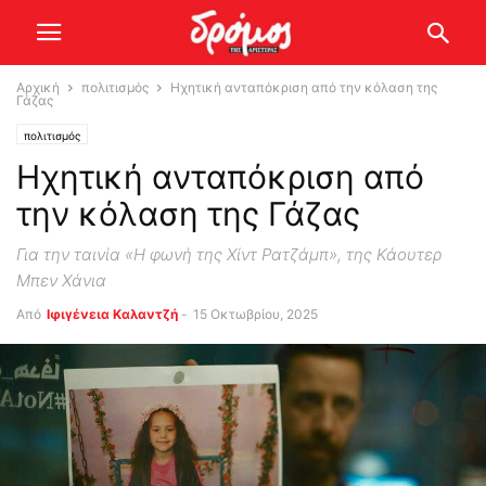
Αρχική
πολιτισμός
Ηχητική ανταπόκριση από την κόλαση της
Γάζας
πολιτισμός
Ηχητική ανταπόκριση από
την κόλαση της Γάζας
Για την ταινία «Η φωνή της Χίντ Ρατζάμπ», της Κάουτερ
Μπεν Χάνια
Από
Ιφιγένεια Καλαντζή
-
15 Οκτωβρίου, 2025