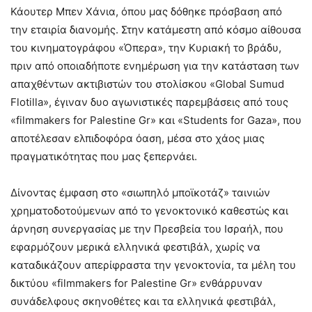
Κάουτερ Μπεν Χάνια, όπου μας δόθηκε πρόσβαση από
την εταιρία διανομής. Στην κατάμεστη από κόσμο αίθουσα
του κινηματογράφου «Όπερα», την Κυριακή το βράδυ,
πριν από οποιαδήποτε ενημέρωση για την κατάσταση των
απαχθέντων ακτιβιστών του στολίσκου «Global Sumud
Flotilla», έγιναν δυο αγωνιστικές παρεμβάσεις από τους
«filmmakers for Palestine Gr» και «Students for Gaza», που
αποτέλεσαν ελπιδοφόρα όαση, μέσα στο χάος μιας
πραγματικότητας που μας ξεπερνάει.
Δίνοντας έμφαση στο «σιωπηλό μποϊκοτάζ» ταινιών
χρηματοδοτούμενων από το γενοκτονικό καθεστώς και
άρνηση συνεργασίας με την Πρεσβεία του Ισραήλ, που
εφαρμόζουν μερικά ελληνικά φεστιβάλ, χωρίς να
καταδικάζουν απερίφραστα την γενοκτονία, τα μέλη του
δικτύου «filmmakers for Palestine Gr» ενθάρρυναν
συνάδελφους σκηνοθέτες και τα ελληνικά φεστιβάλ,