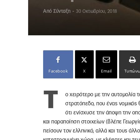
Από
Σύνταξη
-
30 Οκτωβρίου, 2018
Facebook
X
Email
Τυπών
Τ
ο χειρότερο με την αυτομολία τ
στρατόπεδο, που ένας νομικός θ
ότι ενίσχυσε την άποψη την οπ
και παραποίηση στοιχείων (βλέπε Γεωργ
πείσουν τον ελληνικό, αλλά και τους άλλ
κατεστραμμένη χώρα, με κλέφτες και τεμ