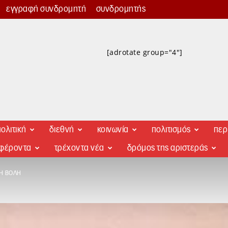
εγγραφή συνδρομητή
συνδρομητής
[adrotate group="4"]
ολιτική
διεθνή
κοινωνία
πολιτισμός
περ
αφέροντα
τρέχοντα νέα
δρόμος της αριστεράς
ΚΉ ΒΟΛΉ