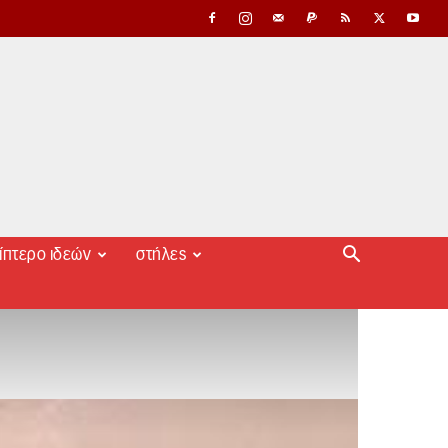
ίπτερο ιδεών
στήλες