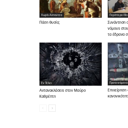
Χωρίς Αλπούτζα
Περίπτερο Ιδ
Πάση θυσία;
Συνάντηση σ
νόμους στο
τα έδρανα σ
Προτεινόμενα
Εν Τέλει
Επιχείρηση 
Αντανακλάσεις στον Μαύρο
κανονικότητ
Καθρέπτη