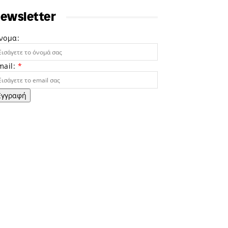
ewsletter
νομα:
mail:
*
Εγγραφή