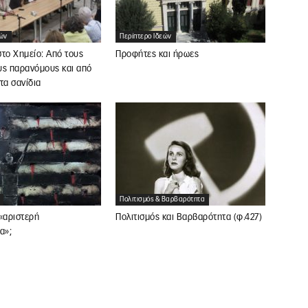
εών
Περίπτερο Ιδεών
το Χημείο: Από τους
Προφήτες και ήρωες
υς παρανόμους και από
τα σανίδια
Πολιτισμός & Βαρβαρότητα
«αριστερή
Πολιτισμός και Βαρβαρότητα (φ.427)
α»;