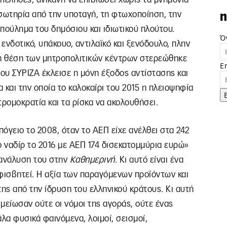
η σωτηρία από την υποταγή, τη φτωχοποίηση, την
n
επούλημα του δημόσιου και ιδιωτικού πλούτου.
Ό
 ενδοτικό, υπάκουο, αντιλαϊκό και ξενόδουλο, πλην
 η θέση των μητροπολιτικών κέντρων στερεώθηκε
E
ου ΣΥΡΙΖΑ έκλεισε η μόνη έξοδος αντίστασης και
και την οποία το καλοκαίρι του 2015 η πλειοψηφία
τρομοκρατία και τα ρίσκα να ακολουθήσει.
πόγειο το 2008, όταν το ΑΕΠ είχε ανέλθει στα 242
 ναδίρ το 2016 με ΑΕΠ 174 δισεκατομμύρια ευρώ»
ανάλυση του στην
Καθημερινή
. Κι αυτό είναι ένα
φισβητεί. Η αξία των παραγόμενων προϊόντων και
ς από την ίδρυση του ελληνικού κράτους. Κι αυτή
 μείωσαν ούτε οι νόμοι της αγοράς, ούτε ένας
λα φυσικά φαινόμενα, λοιμοί, σεισμοί,