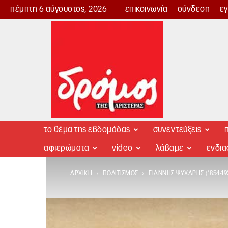
πέμπτη 6 αύγουστος, 2026
επικοινωνία
σύνδεση
ε
Δρόμος
της
Αριστεράς
το θέμα της εβδομάδας
συνεντεύξεις
π
αφιερώματα
video
λάβαμε
ενδι
ΑΡΧΙΚΉ
ΠΟΛΙΤΙΣΜΌΣ
ΓΙΆΝΝΗΣ ΨΥΧΆΡΗΣ (1854-19