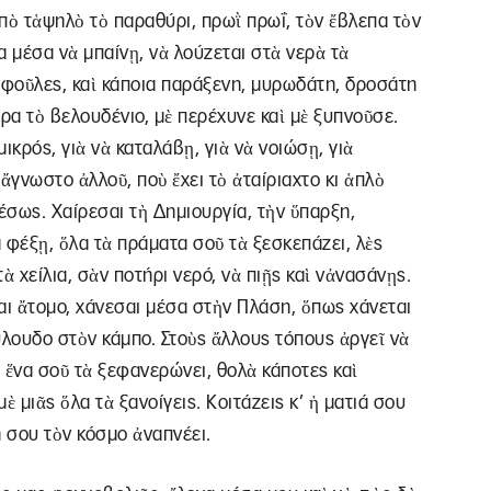
ἀπὸ τἁψηλὸ τὸ παραθύρι, πρωῒ πρωΐ, τὸν ἔβλεπα τὸν
α μέσα νὰ μπαίνῃ, νὰ λούζεται στὰ νερὰ τὰ
ρφοῦλες, καὶ κάποια παράξενη, μυρωδάτη, δροσάτη
ρα τὸ βελουδένιο, μὲ περέχυνε καὶ μὲ ξυπνοῦσε.
ικρός, γιὰ νὰ καταλάβῃ, γιὰ νὰ νοιώσῃ, γιὰ
ἄγνωστο ἀλλοῦ, ποὺ ἔχει τὸ ἀταίριαχτο κι ἁπλὸ
μέσως. Χαίρεσαι τὴ Δημιουργία, τὴν ὕπαρξη,
α φέξῃ, ὅλα τὰ πράματα σοῦ τὰ ξεσκεπάζει, λὲς
ὰ χείλια, σὰν ποτήρι νερό, νὰ πιῇς καὶ νἀνασάνῃς.
σαι ἄτομο, χάνεσαι μέσα στὴν Πλάση, ὅπως χάνεται
ύλουδο στὸν κάμπο. Στοὺς ἄλλους τόπους ἀργεῖ νὰ
 ἕνα σοῦ τὰ ξεφανερώνει, θολὰ κάποτες καὶ
 μιᾶς ὅλα τὰ ξανοίγεις. Κοιτάζεις κ’ ἡ ματιά σου
ή σου τὸν κόσμο ἀναπνέει.