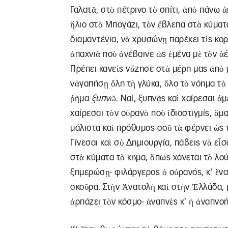
Γαλατᾶ, στὸ πέτρινο τὸ σπίτι, ἀπὸ πάνω 
ἥλιο στὸ Μπογάζι, τὸν ἔβλεπα στὰ κύματ
διαμαντένια, νὰ χρυσώνῃ παρέκει τὶς κο
ἀπαχνιὰ ποὺ ἀνέβαινε ὡς ἐμένα μὲ τὸν ἀέ
Πρέπει κανεὶς νἄζησε στὰ μέρη μας ἀπὸ μ
νἀγαπήσῃ ὅλη τὴ γλύκα, ὅλο τὸ νόημα τὸ 
ῥῆμα
ξυπνῶ
. Ναί, ξυπνᾷς καὶ χαίρεσαι ἀ
χαίρεσαι τὸν οὐρανὸ ποὺ ἰδιοστιγμίς, ἅμ
μάλιστα καὶ πρόθυμος σοῦ τὰ φέρνει ὡς τ
Γίνεσαι καὶ σὺ Δημιουργία, πάβεις νὰ εἶ
στὰ κύματα τὸ κῦμα, ὅπως χάνεται τὸ λο
ξημερώσῃ· φιλάργερος ὁ οὐρανός, κ’ ἕνα
σκοῦρα. Στὴν Ἀνατολὴ καὶ στὴν Ἑλλάδα, μὲ
ἁρπάζει τὸν κόσμο· ἀναπνὲς κ’ ἡ ἀναπνο