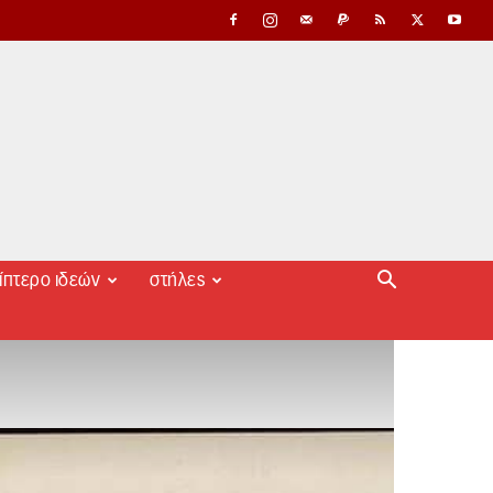
ίπτερο ιδεών
στήλες