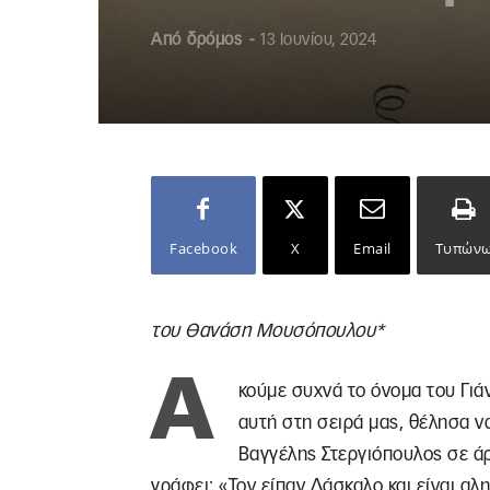
Από
δρόμος
-
13 Ιουνίου, 2024
Facebook
X
Email
Τυπών
του Θανάση Μουσόπουλου*
Α
κούμε συχνά το όνομα του Γιά
αυτή στη σειρά μας, θέλησα να
Βαγγέλης Στεργιόπουλος σε άρθ
γράφει: «Τον είπαν Δάσκαλο και είναι α