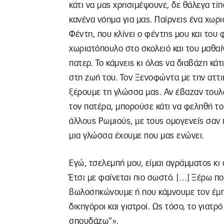
κάτι να μας χρησιμέψουνε, δε θάλεγα τίπ
κανένα νόημα για μας. Παίρνεις ένα χωρ
Φέντη, που κλίνει ο φέντης μου και του 
χωριατόπουλο στο σκολειό και του μαθαίν
πατερ. Το κάμνεις κι όλας να διαβάζη κάτ
στη ζωή του. Τον Ξενοφώντα με την αττι
ξέρουμε τη γλώσσα μας. Αν έβαζαν τουλάχ
τον πατέρα, μπορούσε κάτι να φεληθή το π
άλλους Ρωμιούς, με τους ομογενείς σαν π
μια γλώσσα έχουμε που μας ενώνει.
Εγώ, τσελεμπή μου, είμαι αγράμματος κι 
Έτσι με φαίνεται πιο σωστό. […] Ξέρω π
βωλοσηκώνουμε ή που κάμνουμε τον έμπορ
δικηγόροι και γιατροί. Ως τόσο, το γιατρό
σπουδάζω”».