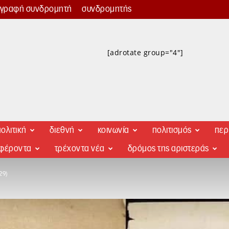
γγραφή συνδρομητή
συνδρομητής
[adrotate group="4"]
ολιτική
διεθνή
κοινωνία
πολιτισμός
περ
αφέροντα
τρέχοντα νέα
δρόμος της αριστεράς
29)