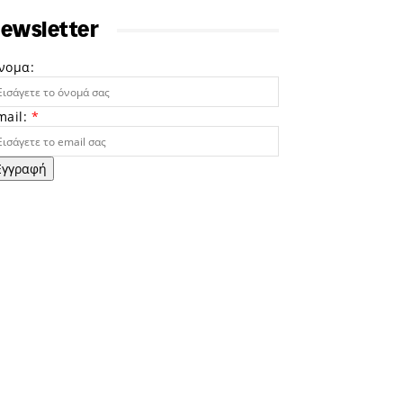
ewsletter
νομα:
mail:
*
Εγγραφή