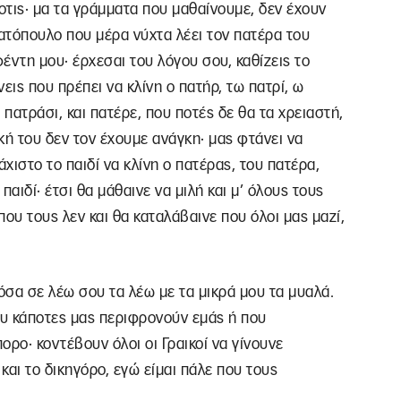
οτις· μα τα γράμματα που μαθαίνουμε, δεν έχουν
ιατόπουλο που μέρα νύχτα λέει τον πατέρα του
φέντη μου· έρχεσαι του λόγου σου, καθίζεις το
εις που πρέπει να κλίνη ο πατήρ, τω πατρί, ω
ι πατράσι, και πατέρε, που ποτές δε θα τα χρειαστή,
κή του δεν τον έχουμε ανάγκη· μας φτάνει να
ιστο το παιδί να κλίνη ο πατέρας, του πατέρα,
αιδί· έτσι θα μάθαινε να μιλή και μ’ όλους τους
ου τους λεν και θα καταλάβαινε που όλοι μας μαζί,
όσα σε λέω σου τα λέω με τα μικρά μου τα μυαλά.
ου κάποτες μας περιφρονούν εμάς ή που
ο· κοντέβουν όλοι οι Γραικοί να γίνουνε
 και το δικηγόρο, εγώ είμαι πάλε που τους