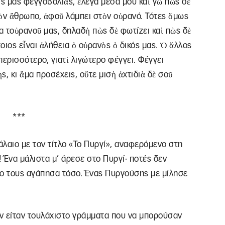
ῆς μας φεγγοβολιᾶς, ἔλεγα μέσα μου καὶ γὼ πὼς δὲ
στὸν ἄθρωπο, ἀφοῦ λάμπει στὸν οὐρανό. Τότες ὅμως
 τοὐρανοῦ μας, δηλαδὴ πὼς δὲ φωτίζει καὶ πὼς δὲ
τοιος εἶναι ἀλήθεια ὁ οὐρανὸς ὁ δικός μας. Ὁ ἄλλος
περισσότερο, γιατὶ λιγώτερο φέγγει. Φέγγει
ς, κι ἅμα προσέχεις, οὔτε μισὴ ἀχτιδιὰ δὲ σοῦ
***
λαιο με τον τίτλο «Το Πυργί», αναφερόμενο στη
! Ένα μάλιστα μ’ άρεσε στο Πυργί· ποτές δεν
το τους αγάπησα τόσο. Ένας Πυργούσης με μίλησε
 Αν είταν τουλάχιστο γράμματα που να μπορούσαν