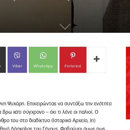
ω
Viber
WhatsApp
Pinterest
ννη Ψυχάρη. Επιχειρώντας να συντάξω την ενότητα
 βρω κάτι σύγχρονο – όχι τι λένε οι παλιοί. Ο
ρο του στο διαδίκτυο (Ιστορικό Αρχείο, in)
ληθινά Δάσκαλος του Γένους. Φοβούμαι όμως πως