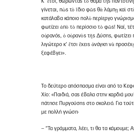
Κ’ ἔτσι, θωρώντας τὸ θάμα τῆς παντοτιν
γίνεται, πὼς τὸ ἴδιο φῶς θὰ λάμπῃ καὶ 
κατάλαβα κάποιο πολὺ περίεργο γνώρισμα
φωτίζει ἀπὸ τὸ περίσσιο τὸ φῶς! Ναί, τέ
οὐρανός, ὁ οὐρανὸς τῆς Δύσης, φωτίζει 
λιγώτερο κ’ ἔτσι ἔχεις ἀνάγκη νὰ προσέχῃ
ξεφέβγει».
Το δεύτερο απόσπασμα είναι από το Κεφά
Χίο: «Παιδιά, σας έβαλα στην καρδιά μου
πάτησε Πυργούσης στο σκολειό. Για τού
με πολλή γνώση·
– “Τα γράμματα, λέει, τι θα τα κάμουμε;