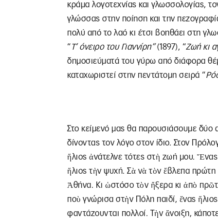
κράμα λογοτεχνίας και γλωσσολογίας, το
γλώσσας στην ποίηση και την πεζογραφία 
πολύ από το λαό κι έτσι βοηθάει στη γλ
“
Τ’ όνειρο του Γιαννίρη”
(1897), “
Ζωή κι α
δημοσιεύματά του γύρω από διάφορα θέμ
καταχωριστεί στην πεντάτομη σειρά “
Ρόδ
Στο κείμενό μας θα παρουσιάσουμε δύο 
δίνοντας τον λόγο στον ίδιο. Στον Πρόλ
ἥλιος ἀνάτελνε τότες στὴ ζωή μου. Ἕνας
ἥλιος τὴν ψυχή. Σὰ νὰ τὸν ἔβλεπα πρώτη
Ἀθήνα. Κι ὡστόσο τὸν ἤξερα κι ἀπὸ πρῶτα
ποὺ γνώρισα στὴν Πόλη παιδί, ἕνας ἥλιο
φαντάζουνται πολλοί. Τὴν ἄνοιξη, κάποτες