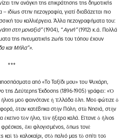
νίζει την ανάγκη της επικράτησης της δημοτικής
– ιδίως στην πεζογραφία, γιατί διαβάζεται πιο
ωσσική του καλλιέργεια. Άλλα πεζογραφήματα του:
γάπη στη μοναξιά”
(1904), “
Αγνή”
(1912) κ.ά. Πολλά
ατα της πνευματικής ζωής του τόπου έχουν
α και Μήλα”»
.
***
αποσπάσματα από «Το Ταξίδι μου» του Ψυχάρη,
ογο της Δεύτερης Έκδοσης (1896-1905) γράφει: «Ὁ
 ἥλιος μοῦ φαινότανε ἡ Ἑλλάδα ὅλη. Μοῦ φώτιζε ὁ
 φορά, ὅταν κατέβηκα στὴν Πόλη, στὰ Νησιά, στὴν
 ἐκεῖνο τὸν ἥλιο, τὸν ἤξερα καλά. Εἴτανε ὁ ἥλιος
ς φρέσκος, ὄχι φλογισμένος, ὅπως τονὲ
 καὶ τὸ καλοκαίρι, στὸ παλιό μας τὸ σπίτι τοῦ