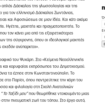
 απλός Δάσκαλος της γλωσσολογίας και της
n
ει για τον ελληνισμό Δάσκαλος Ζωντάνιας,
Ό
ιας και Αφοσιώσεως σε μιαν Ιδέα. Και κάτι ακόμα
ς. Ηγέτης, μαχητής και πραγματοποιητής. Το
E
που τον κάνει μια από τις εξαιρετικότερες
ων της σύγχρονης, όπου οι ιδεολογικοί μαχητές
ές σχεδόν ανύπαρκτοι».
γραφικό του Ψυχάρη. Στα «Κείμενα Νεοελληνικής
ς και κορυφαίος εκπρόσωπος του Δημοτικισμού.
όνια τα έζησε στην Κωνσταντινούπολη. Το
σε στο Παρίσι, όπου παντρεύτηκε την κόρη του
ώσσα και φιλολογία στη Σχολή Ανατολικών
 “
Το Ταξίδι μου”
που θεωρήθηκε ντοκουμέντο μιας
στην πνευματική ζωή του τόπου. Στο έργο αυτό,