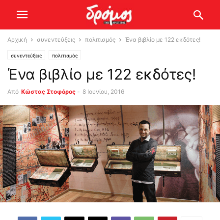
Αρχική
συνεντεύξεις
πολιτισμός
Ένα βιβλίο με 122 εκδότες!
συνεντεύξεις
πολιτισμός
Ένα βιβλίο με 122 εκδότες!
Από
Κώστας Στοφόρος
-
8 Ιουνίου, 2016