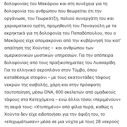
δολοφονίας του Μακάριου και στη συνέχεια για τη
δολοφονία του ανθρώπου που θεωρείται ότι την
οργάνωσε, του Γεωρκάτζη, παλιού συνεργάτη του και
χαρισματικού ηγέτη, προμηθευτή του Παναγούλη με τα
εκρηκτικά για τη δολοφονία του Παπαδόπουλου, που ο
Μακάριος είχε απομακρύνει από την κυβέρνησή του κατ’
απαίτηση της Χούντας – και ανθρώπου των
αμερικανικών μυστικών υπηρεσιών. Για την απόπειρα
δολοφονίας από τους πραξικοπηματίες του Λυσσαρίδη.
Για το ελληνικό αεροπλάνο στον Τύμβο, όπου
καταθέσαμε στεφάνι – με τους εκατοντάδες τάφους
νεκρών της εισβολής, χάρη και στην πρόσφατη
ταυτοποίηση, μέσω DNA, 600 σκελετών από ομαδικούς
τάφους στα Κατεχόμενα – ενώ άλλοι τόσοι «περιμένουν»
τη σειρά τους: «Χτυπημένο» από φίλια πυρά, καθώς η
Χούντα δεν είχε ειδοποιήσει για την άφιξη του, το
«επιχωμάτωσαν» μέσα σε μια νύχτα με τους 28 νεκρούς