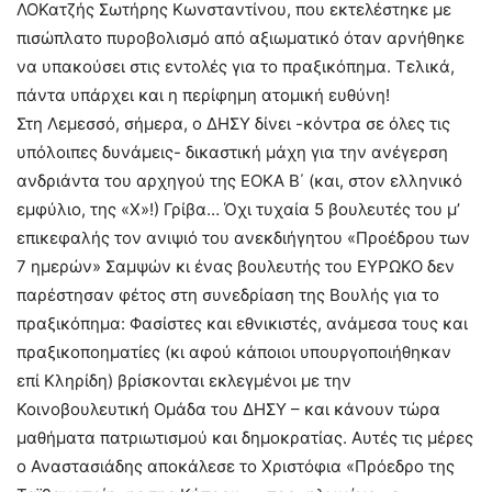
ΛΟΚατζής Σωτήρης Κωνσταντίνου, που εκτελέστηκε με
πισώπλατο πυροβολισμό από αξιωματικό όταν αρνήθηκε
να υπακούσει στις εντολές για το πραξικόπημα. Τελικά,
πάντα υπάρχει και η περίφημη ατομική ευθύνη!
Στη Λεμεσσό, σήμερα, ο ΔΗΣΥ δίνει -κόντρα σε όλες τις
υπόλοιπες δυνάμεις- δικαστική μάχη για την ανέγερση
ανδριάντα του αρχηγού της ΕΟΚΑ Β΄ (και, στον ελληνικό
εμφύλιο, της «Χ»!) Γρίβα… Όχι τυχαία 5 βουλευτές του μ’
επικεφαλής τον ανιψιό του ανεκδιήγητου «Προέδρου των
7 ημερών» Σαμψών κι ένας βουλευτής του ΕΥΡΩΚΟ δεν
παρέστησαν φέτος στη συνεδρίαση της Βουλής για το
πραξικόπημα: Φασίστες και εθνικιστές, ανάμεσα τους και
πραξικοποηματίες (κι αφού κάποιοι υπουργοποιήθηκαν
επί Κληρίδη) βρίσκονται εκλεγμένοι με την
Κοινοβουλευτική Ομάδα του ΔΗΣΥ – και κάνουν τώρα
μαθήματα πατριωτισμού και δημοκρατίας. Αυτές τις μέρες
ο Αναστασιάδης αποκάλεσε το Χριστόφια «Πρόεδρο της