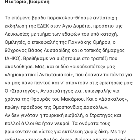
Η ιστορία, βιωμένη
Το επόμενο βράδυ παρακολου-θήσαμε αντίστοιχη
εκδήλωση της ΕΔΕΚ στον Άγιο Δομέτιο, προάστιο της
Λευκωσίας με τμήμα των εδαφών του υπό κατοχή.
Ομιλητές, ο επικεφαλής της Γιαννάκης Ομήρου, ο
92χρονος Βάσος Λυσσαρίδης και ο τοπικός δήμαρχος
(ΔΗΚΟ). Βρεθήκαμε να συζητούμε στο τραπέζι που
ακολούθησε. Μαζί και οι δύο «οικοδεσπότες» μας
«Δημοκρατικοί Αντιστασιακοί», που έκαναν τα πάντα για
να μας πάνε παντού και ν’ απαντούν στις ερωτήσεις μας:
Ο «Στρατηγός», Αντιστράτηγος ε.α., επικεφαλής για
χρόνια της Φρουράς του Μακάριου. Και ο «Δάσκαλος»,
πρώην πρόεδρος της Ομοσπονδίας Δασκάλων.
Αν δεν γινόταν η τουρκική εισβολή, ο Στρατηγός και
πολλοί άλλοι θα ήταν νεκροί: Τα ονόματα τους
βρίσκονταν σε λίστες για εκτέλεση χωρίς δίκη. Με την
εκδήλωση της εισβολής, όμως, βγήκαν από τη φυλακή και