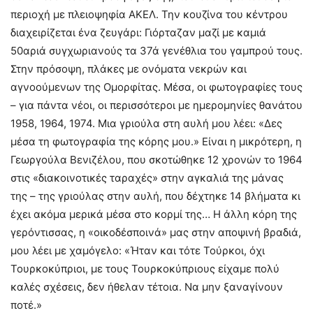
περιοχή με πλειοψηφία ΑΚΕΛ. Την κουζίνα του κέντρου
διαχειρίζεται ένα ζευγάρι: Γιόρταζαν μαζί με καμιά
50αριά συγχωριανούς τα 37ά γενέθλια του γαμπρού τους.
Στην πρόσοψη, πλάκες με ονόματα νεκρών και
αγνοούμενων της Ομορφίτας. Μέσα, οι φωτογραφίες τους
– για πάντα νέοι, οι περισσότεροι με ημερομηνίες θανάτου
1958, 1964, 1974. Μια γριούλα στη αυλή μου λέει: «Δες
μέσα τη φωτογραφία της κόρης μου.» Είναι η μικρότερη, η
Γεωργούλα Βενιζέλου, που σκοτώθηκε 12 χρονών το 1964
στις «διακοινοτικές ταραχές» στην αγκαλιά της μάνας
της – της γριούλας στην αυλή, που δέχτηκε 14 βλήματα κι
έχει ακόμα μερικά μέσα στο κορμί της… Η άλλη κόρη της
γερόντισσας, η «οικοδέσποινά» μας στην αποψινή βραδιά,
μου λέει με χαμόγελο: «Ήταν και τότε Τούρκοι, όχι
Τουρκοκύπριοι, με τους Τουρκοκύπριους είχαμε πολύ
καλές σχέσεις, δεν ήθελαν τέτοια. Να μην ξαναγίνουν
ποτέ.»