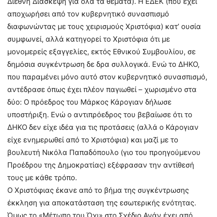
Διεθνή Διάσκεψη για όλα τα θέματα). Η ΕΔΕΚ (που έχει
αποχωρήσει από τον κυβερνητικό συνασπισμό
διαφωνώντας με τους χειρισμούς Χριστόφια) κατ’ ουσία
συμφωνεί, αλλά κατηγορεί το Χριστόφια ότι με
μονομερείς εξαγγελίες, εκτός Εθνικού Συμβουλίου, σε
δημόσια συγκέντρωση δε δρα συλλογικά. Ενώ το ΔΗΚΟ,
που παραμένει μόνο αυτό στον κυβερνητικό συνασπισμό,
αντέδρασε όπως έχει πλέον παγιωθεί – χωρισμένο στα
δύο: Ο πρόεδρος του Μάρκος Κάρογιαν δήλωσε
υποστήριξη. Ενώ ο αντιπρόεδρος του βεβαίωσε ότι το
ΔΗΚΟ δεν είχε ιδέα για τις προτάσεις (αλλά ο Κάρογιαν
είχε ενημερωθεί από το Χριστόφια) και μαζί με το
βουλευτή Νικόλα Παπαδόπουλο (γιο του προηγούμενου
Προέδρου της Δημοκρατίας) εξέφρασαν την αντίθεσή
τους με κάθε τρόπο.
Ο Χριστόφιας έκανε από το βήμα της συγκέντρωσης
έκκληση για αποκατάσταση της εσωτερικής ενότητας.
Όμως το «Μέτωπο του Όχι» στο Σχέδιο Ανάν έχει από