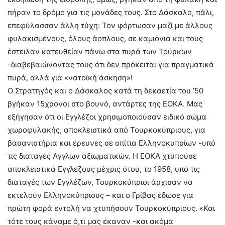
πήραν το δρόμο για τις μονάδες τους. Στο Δάσκαλο, πάλι,
επεφύλασσαν άλλη τύχη: Τον φόρτωσαν μαζί με άλλους
φυλακισμένους, όλους άοπλους, σε καμιόνια και τους
έστειλαν κατευθείαν πάνω στα πυρά των Τούρκων
-διαβεβαιώνοντας τους ότι δεν πρόκειται για πραγματικά
πυρά, αλλά για «νατοϊκή άσκηση»!
Ο Στρατηγός και ο Δάσκαλος κατά τη δεκαετία του ’50
βγήκαν 15χρονοι στο βουνό, αντάρτες της ΕΟΚΑ. Μας
εξήγησαν ότι οι Εγγλέζοι χρησιμοποιούσαν ειδικό σώμα
χωροφυλακής, αποκλειστικά από Τουρκοκύπριους, για
βασανιστήρια και έρευνες σε σπίτια Ελληνοκυπρίων -υπό
τις διαταγές Άγγλων αξιωματικών. Η ΕΟΚΑ χτυπούσε
αποκλειστικά Εγγλέζους μέχρις ότου, το 1958, υπό τις
διαταγές των Εγγλέζων, Τουρκοκύπριοι άρχισαν να
εκτελούν Ελληνοκύπριους – και ο Γρίβας έδωσε για
πρώτη φορά εντολή να χτυπήσουν Τουρκοκύπριους. «Και
τότε τους κάναμε ό,τι μας έκαναν -και ακόμα