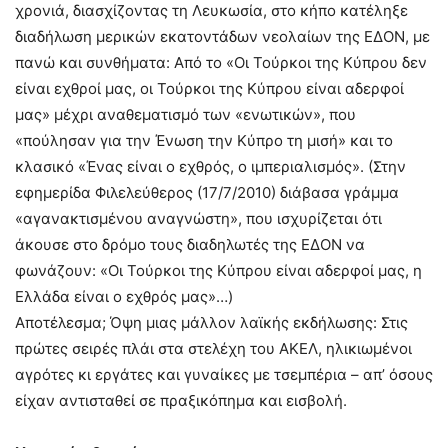
χρονιά, διασχίζοντας τη Λευκωσία, στο κήπο κατέληξε
διαδήλωση μερικών εκατοντάδων νεολαίων της ΕΔΟΝ, με
πανώ και συνθήματα: Από το «Οι Τούρκοι της Κύπρου δεν
είναι εχθροί μας, οι Τούρκοι της Κύπρου είναι αδερφοί
μας» μέχρι αναθεματισμό των «ενωτικών», που
«πούλησαν για την Ένωση την Κύπρο τη μισή» και το
κλασικό «Ένας είναι ο εχθρός, ο ιμπεριαλισμός». (Στην
εφημερίδα Φιλελεύθερος (17/7/2010) διάβασα γράμμα
«αγανακτισμένου αναγνώστη», που ισχυρίζεται ότι
άκουσε στο δρόμο τους διαδηλωτές της ΕΔΟΝ να
φωνάζουν: «Οι Τούρκοι της Κύπρου είναι αδερφοί μας, η
Ελλάδα είναι ο εχθρός μας»…)
Αποτέλεσμα; Όψη μιας μάλλον λαϊκής εκδήλωσης: Στις
πρώτες σειρές πλάι στα στελέχη του ΑΚΕΛ, ηλικιωμένοι
αγρότες κι εργάτες και γυναίκες με τσεμπέρια – απ’ όσους
είχαν αντισταθεί σε πραξικόπημα και εισβολή.