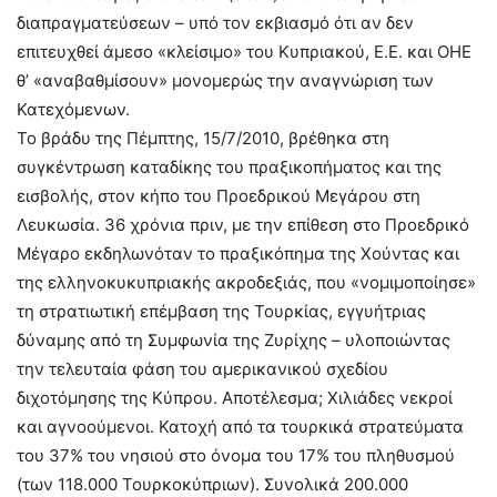
διαπραγματεύσεων – υπό τον εκβιασμό ότι αν δεν
επιτευχθεί άμεσο «κλείσιμο» του Κυπριακού, Ε.Ε. και ΟΗΕ
θ’ «αναβαθμίσουν» μονομερώς την αναγνώριση των
Κατεχόμενων.
Το βράδυ της Πέμπτης, 15/7/2010, βρέθηκα στη
συγκέντρωση καταδίκης του πραξικοπήματος και της
εισβολής, στον κήπο του Προεδρικού Μεγάρου στη
Λευκωσία. 36 χρόνια πριν, με την επίθεση στο Προεδρικό
Μέγαρο εκδηλωνόταν το πραξικόπημα της Χούντας και
της ελληνοκυκυπριακής ακροδεξιάς, που «νομιμοποίησε»
τη στρατιωτική επέμβαση της Τουρκίας, εγγυήτριας
δύναμης από τη Συμφωνία της Ζυρίχης – υλοποιώντας
την τελευταία φάση του αμερικανικού σχεδίου
διχοτόμησης της Κύπρου. Αποτέλεσμα; Χιλιάδες νεκροί
και αγνοούμενοι. Κατοχή από τα τουρκικά στρατεύματα
του 37% του νησιού στο όνομα του 17% του πληθυσμού
(των 118.000 Τουρκοκύπριων). Συνολικά 200.000