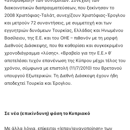
«αναβάθμιση» των συνομιλιών: Συνέχιση των
διακοινοτικών διαπραγματεύσεων, που ξεκίνησαν το
2008 Χριστόφιας-Ταλάτ, συνεχίζουν Χριστόφιας-Έρογλου
και μετρούν 72 συναντήσεις, με συμμετοχή και των
εγγυητριών δυνάμεων Τουρκίας, Ελλάδας και Ηνωμένου
Βασίλειου, της Ε.Ε. και του ΟΗΕ – πιθανόν με τη μορφή
Διεθνούς Διάσκεψης, που θα καθορίσει και συγκεκριμένο
χρονοδιάγραμμα «λύσης». «Βραβείο για την Ε.Ε.» θ’
αποτελέσει τυχόν επανένωση της Κύπρου μέχρι τέλος του
χρόνου, σύμφωνα με επιστολή (11/7/2010) του Βρετανού
υπουργού Εξωτερικών. Τη Διεθνή Διάσκεψη έχουν ήδη
αποδεχτεί Τουρκία και Έρογλου.
Σε νέα (επικίνδυνη) φάση το Κυπριακό
Με άλλα λόγια, επίκειται «(επαν)ανανοποίηση» των