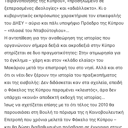
Ταϊβανοποίησης της Κύπρου», «προσηλωμένο σε
ξεπερασμένες ιδεολογίες» και «αδιάλλακτο». Κι ο
κυβερνητικός εκπρόσωπος χαρακτήρισε τον επικεφαλής
του ΔΗΣΥ – αύριο και πάλι υποψήφιο Πρόεδρο της Κύπρου
– «πλασιέ του Νταβούτογλου»…
Η αντεπίθεση για την αναθεώρηση της ιστορίας που
οργανώνουν σήμερα δεξιά και ακροδεξιά στην Κύπρο
στηρίζεται σε δυο πραγματικότητες: Στην ατιμωρησία για
το έγκλημα – χάρη και στον «κλάδο ελαίας» του
Μακάριου μετά την επιστροφή του στο νησί. Αλλά και στο
ότι οι νέοι δεν ξέρουν την ιστορία του πραξικοπήματος
και της εισβολής: Δεν διδάσκεται καν στα σχολεία, επειδή
ο Φάκελος της Κύπρου παραμένει «κλειστός», άρα δεν
υπάρχει «κοινά» αποδεκτή εκδοχή της ιστορίας…
Ίσως να σχετίζεται επίσης με το ότι τέλος του 2010 θα
παρουσιάσει στη Βουλή το πόρισμα της η Κοινοβουλευτική
Επιτροπή που χρόνια μελετά τον Φάκελο της Κύπρου –
και θα δώσει διαβαθμισμένη πρόσβαση σε έγγραφα στους