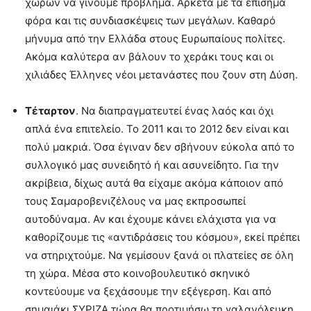
χωρών να γίνουμε πρόβλημα. Αρκετά με τα επίσημα
φόρα και τις συνδιασκέψεις των μεγάλων. Καθαρό
μήνυμα από την Ελλάδα στους Ευρωπαίους πολίτες.
Ακόμα καλύτερα αν βάλουν το χεράκι τους και οι
χιλιάδες Έλληνες νέοι μετανάστες που ζουν στη Δύση.
Τέταρτον
. Να διαπραγματευτεί ένας λαός και όχι
απλά ένα επιτελείο. Το 2011 και το 2012 δεν είναι και
πολύ μακριά. Όσα έγιναν δεν σβήνουν εύκολα από το
συλλογικό μας συνειδητό ή και ασυνείδητο. Για την
ακρίβεια, δίχως αυτά θα είχαμε ακόμα κάποιον από
τους Σαμαροβενιζέλους να μας εκπροσωπεί
αυτοδύναμα. Αν και έχουμε κάνει ελάχιστα για να
καθορίζουμε τις «αντιδράσεις του κόσμου», εκεί πρέπει
να στηριχτούμε. Να γεμίσουν ξανά οι πλατείες σε όλη
τη χώρα. Μέσα στο κοινοβουλευτικό σκηνικό
κοντεύουμε να ξεχάσουμε την εξέγερση. Και από
σημαιάκι ΣΥΡΙΖΑ τώρα θα προτιμήσω τη γαλανόλευκη.