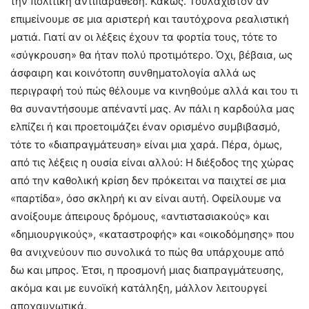
την πολιτική αντιπαράθεση. Κακώς. Τουλάχιστον αν
επιμείνουμε σε μια αριστερή και ταυτόχρονα ρεαλιστική
ματιά. Γιατί αν οι λέξεις έχουν τα φορτία τους, τότε το
«σύγκρουση» θα ήταν πολύ προτιμότερο. Όχι, βέβαια, ως
άσφαιρη και κοινότοπη συνθηματολογία αλλά ως
περιγραφή τού πώς θέλουμε να κινηθούμε αλλά και του τι
θα συναντήσουμε απέναντί μας. Αν πάλι η καρδούλα μας
ελπίζει ή και προετοιμάζει έναν ορισμένο συμβιβασμό,
τότε το «διαπραγμάτευση» είναι μια χαρά. Πέρα, όμως,
από τις λέξεις η ουσία είναι αλλού: Η διέξοδος της χώρας
από την καθολική κρίση δεν πρόκειται να παιχτεί σε μια
«παρτίδα», όσο σκληρή κι αν είναι αυτή. Οφείλουμε να
ανοίξουμε άπειρους δρόμους, «αντιστασιακούς» και
«δημιουργικούς», «καταστροφής» και «οικοδόμησης» που
θα ανιχνεύουν πιο συνολικά το πώς θα υπάρχουμε από
δω και μπρος. Έτσι, η προσμονή μιας διαπραγμάτευσης,
ακόμα και με ευνοϊκή κατάληξη, μάλλον λειτουργεί
αποχαυνωτικά.