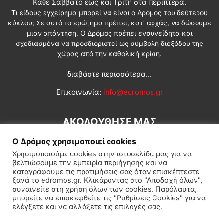
Κάθε Σάββατο έως και Τρίτη στα περίπτερα.
Τι είδους εγχείρημα μπορεί να είναι ο Δρόμος του δεύτερου
κύκλου; Σε αυτό το ερώτημα πρέπει, κατ’ αρχάς, να δώσουμε
μιαν απάντηση. Ο Δρόμος πρέπει ενσυνείδητα και
σχεδιασμένα να προσδιοριστεί ως συμβολή διεξόδου της
χώρας από την καθολική κρίση.
διαβάστε περισσότερα...
Επικοινωνία:
info@edromos.gr
ΑΚΟΛΟΥΘΗΣΕ ΜΑΣ
Ο Δρόμος χρησιμοποιεί cookies
Χρησιμοποιούμε cookies στην ιστοσελίδα μας για να
βελτιώσουμε την εμπειρία περιήγησης και να
καταγράφουμε τις προτιμήσεις σας όταν επισκέπτεστε
ξανά το edromos.gr. Κλικάροντας στο "Αποδοχή όλων",
συναινείτε στη χρήση όλων των cookies. Παρόλαυτα,
Εγγραφή συνδρομητή
Πολιτική
Διεθνή
Κοινωνία
μπορείτε να επισκεφθείτε τις "Ρυθμίσεις Cookies" για να
ελέγξετε και να αλλάξετε τις επιλογές σας.
Πολιτισμός
Αφιερώματα