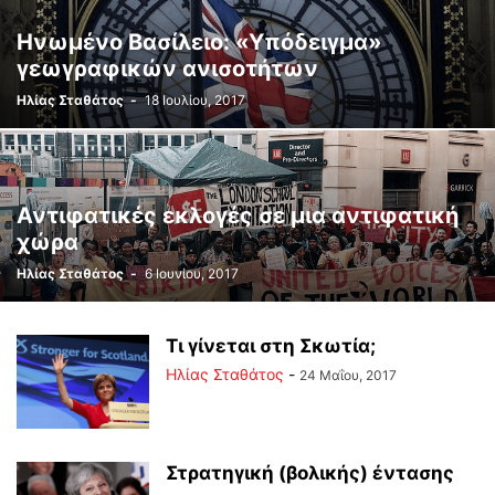
Ηνωμένο Βασίλειο: «Υπόδειγμα»
γεωγραφικών ανισοτήτων
Ηλίας Σταθάτος
-
18 Ιουλίου, 2017
Αντιφατικές εκλογές σε μια αντιφατική
χώρα
Ηλίας Σταθάτος
-
6 Ιουνίου, 2017
Τι γίνεται στη Σκωτία;
Ηλίας Σταθάτος
-
24 Μαΐου, 2017
Στρατηγική (βολικής) έντασης