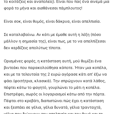
το κοιτάζεις και αναπολείς). Είναι που πας ένα σινεμά μια
φορά το μήνα και αισθάνεσαι πάμπλουτος!
Είναι σοκ, είναι θυμός, είναι δάκρυα, είναι απελπισία.
Σε καταλαβαίνω. Αν κάτι με έμαθε αυτή η λέξη (πόσο
μάλλον η σημασία της), είναι πως, με το να απελπίζεσαι
δεν κερδίζεις απολύτως τίποτα.
Ορισμένες φορές, η κατάσταση αυτή, μού θυμίζει ένα
βιντεάκι που παρακολούθησα κάποτε. Ήταν μια κοπέλα,
και με τα τελευταία της 2 ευρώ αγόρασε κάτι απ’ έξω να
φάει (φοιτήτρια, κλασικά). Την σπρώχνουν κατά λάθος,
πέφτει κάτω το φαγητό, γουρλώνει το μάτι η κοπέλα.
Επιστρέφει, σωρός οι λογαριασμοί κάτω από την πόρτα.
Πέφτει στο κρεβάτι, διαπιστώνει πώς έχει η κατάσταση
και ξεσπάει σε γέλια, γέλια δυνατά, γέλια τρανταχτά,
γέλια που διώχνουν την απελπισία και τον θυμό και τη