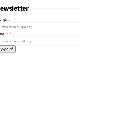
ewsletter
νομα:
mail:
*
Εγγραφή