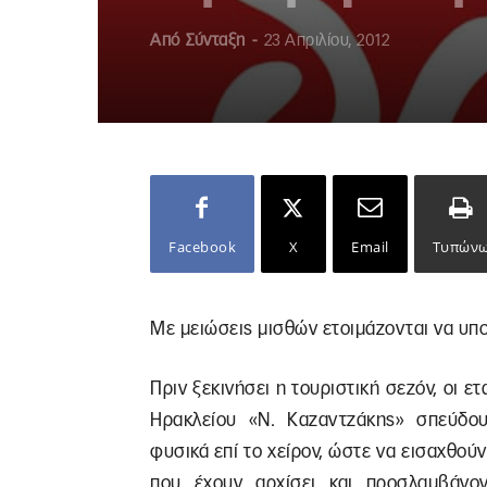
Από
Σύνταξη
-
23 Απριλίου, 2012
Facebook
X
Email
Τυπών
Με μειώσεις μισθών ετοιμάζονται να υπο
Πριν ξεκινήσει η τουριστική σεζόν, οι 
Ηρακλείου «Ν. Καζαντζάκης» σπεύδου
φυσικά επί το χείρον, ώστε να εισαχθού
που έχουν αρχίσει και προσλαμβάνον