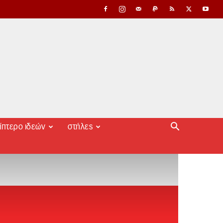
ίπτερο ιδεών
στήλες