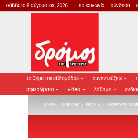
σάββατο 8 αύγουστος, 2026
επικοινωνία
σύνδεση
Δρόμος
της
Αριστεράς
το θέμα της εβδομάδας
συνεντεύξεις
π
αφιερώματα
video
λάβαμε
ενδι
ΑΡΧΙΚΉ
ΚΟΙΝΩΝΊΑ
ΕΡΓΑΣΊΑ
ΑΝΤΕΡΓΑΤΙΚΏΝ Μ