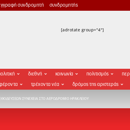
εγγραφή συνδρομητή
συνδρομητής
[adrotate group="4"]
ολιτική
διεθνή
κοινωνία
πολιτισμός
περ
αφέροντα
τρέχοντα νέα
δρόμος της αριστεράς
ΕΘΟΔΕΎΣΕΩΝ ΣΥΝΈΧΕΙΑ ΣΤΟ ΑΕΡΟΔΡΌΜΙΟ ΗΡΑΚΛΕΊΟΥ