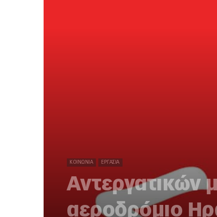
ΚΟΙΝΩΝΊΑ
ΕΡΓΑΣΊΑ
Αντεργατικών 
αεροδρόμιο Ηρ