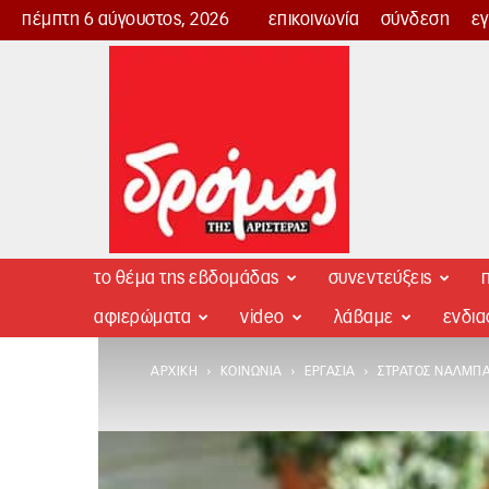
πέμπτη 6 αύγουστος, 2026
επικοινωνία
σύνδεση
ε
Δρόμος
της
Αριστεράς
το θέμα της εβδομάδας
συνεντεύξεις
π
αφιερώματα
video
λάβαμε
ενδι
ΑΡΧΙΚΉ
ΚΟΙΝΩΝΊΑ
ΕΡΓΑΣΊΑ
ΣΤΡΆΤΟΣ ΝΑΛΜΠΑΝ