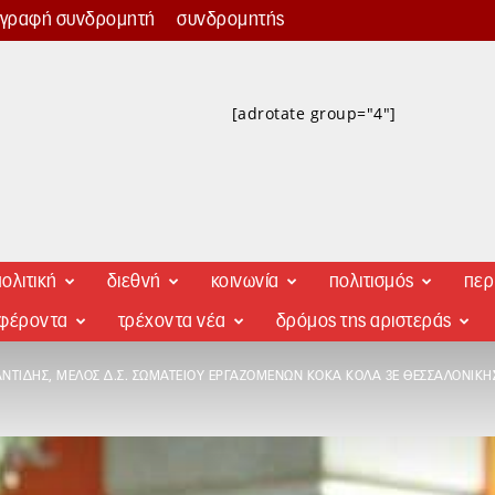
γγραφή συνδρομητή
συνδρομητής
[adrotate group="4"]
ολιτική
διεθνή
κοινωνία
πολιτισμός
περ
αφέροντα
τρέχοντα νέα
δρόμος της αριστεράς
ΤΊΔΗΣ, ΜΈΛΟΣ Δ.Σ. ΣΩΜΑΤΕΊΟΥ ΕΡΓΑΖΟΜΈΝΩΝ ΚΌΚΑ ΚΌΛΑ 3Ε ΘΕΣΣΑΛΟΝΊΚΗΣ: