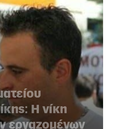
ματείου
κης: Η νίκη
ων εργαζομένων