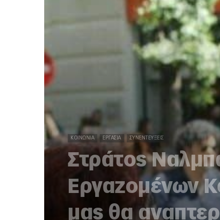
ΚΟΙΝΩΝΊΑ
ΕΡΓΑΣΊΑ
ΣΥΝΕΝΤΕΎΞΕΙΣ
Στράτος Ναλμπα
Εργαζομένων Κό
μας θα αναπτερ