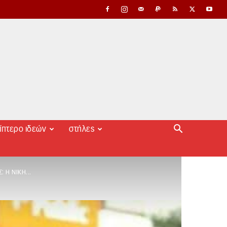
ίπτερο ιδεών
στήλες
 Η ΝΊΚΗ...