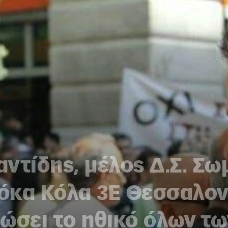
ντίδης, μέλος Δ.Σ. Σω
κα Κόλα 3Ε Θεσσαλονί
ώσει το ηθικό όλων τ