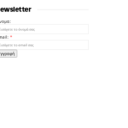
ewsletter
νομα:
mail:
*
Εγγραφή