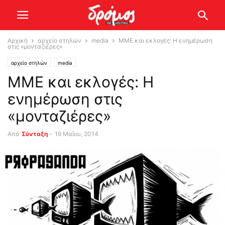
Αρχική
αρχείο στηλών
media
ΜΜΕ και εκλογές: Η ενημέρωση
στις «μονταζιέρες»
αρχείο στηλών
media
ΜΜΕ και εκλογές: Η
ενημέρωση στις
«μονταζιέρες»
Από
Σύνταξη
-
19 Μαΐου, 2014