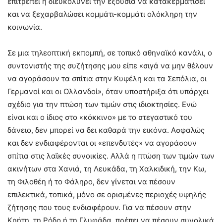
επιτρέπει ή διευκολύνει την εξουσία να κατακερματίσει
και να ξεχαρβαλώσει κομμάτι-κομμάτι ολόκληρη την
κοινωνία.
Σε μια τηλεοπτική εκπομπή, σε τοπικό αθηναϊκό κανάλι, ο
συντονιστής της συζήτησης μου είπε «σιγά να μην θέλουν
να αγοράσουν τα σπίτια στην Κυψέλη και τα Σεπόλια, οι
Γερμανοί και οι Ολλανδοί», όταν υποστήριξα ότι υπάρχει
σχέδιο για την πτώση των τιμών στις ιδιοκτησίες. Ενώ
είναι και ο ίδιος στο «κόκκινο» με το στεγαστικό του
δάνειο, δεν μπορεί να δει καθαρά την εικόνα. Ασφαλώς
και δεν ενδιαφέρονται οι «επενδυτές» να αγοράσουν
σπίτια στις λαϊκές συνοικίες. Αλλά η πτώση των τιμών των
ακινήτων στα Χανιά, τη Λευκάδα, τη Χαλκιδική, την Κω,
τη Φιλοθέη ή το Φάληρο, δεν γίνεται να πέσουν
επιλεκτικά, τοπικά, μόνο σε ορισμένες περιοχές υψηλής
ζήτησης που τους ενδιαφέρουν. Για να πέσουν στην
Κρήτη, τη Ρόδο ή τη Γλυφάδα, πρέπει να πέσουν συνολικά