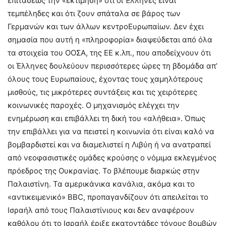
επιτάσεως την «εκτίμηση» ότι οι Έλληνες είναι
τεμπέληδες και ότι ζουν σπάταλα σε βάρος των
Γερμανών και των άλλων κεντροΕυρωπαίων. Δεν έχει
σημασία που αυτή η «πληροφορία» διαψεύδεται από όλα
τα στοιχεία του ΟΟΣΑ, της ΕΕ κ.λπ., που αποδείχνουν ότι
οι Έλληνες δουλεύουν περισσότερες ώρες τη βδομάδα απ’
όλους τους Ευρωπαίους, έχοντας τους χαμηλότερους
μισθούς, τις μικρότερες συντάξεις και τις χειρότερες
κοινωνικές παροχές. Ο μηχανισμός ελέγχει την
ενημέρωση και επιβάλλει τη δική του «αλήθεια». Όπως
την επιβάλλει για να πειστεί η κοινωνία ότι είναι καλό να
βομβαρδιστεί και να διαμελιστεί η Λιβύη ή να ανατραπεί
από νεοφασιστικές ομάδες κρούσης ο νόμιμα εκλεγμένος
πρόεδρος της Ουκρανίας. Το βλέπουμε διαρκώς στην
Παλαιστίνη. Τα αμερικάνικα κανάλια, ακόμα και το
«αντικειμενικό» BBC, προπαγανδίζουν ότι απειλείται το
Ισραήλ από τους Παλαιστίνιους και δεν αναφέρουν
καθόλου ότι το Ισραήλ έριξε εκατοντάδες τόνους βομβών