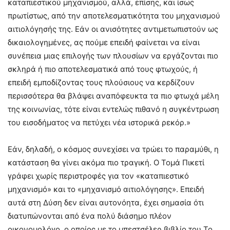
καταπιεστικού μηχανισμού, αλλά, επίσης, και ίσως
πρωτίστως, από την αποτελεσματικότητα του μηχανισμού
αιτιολόγησής της. Εάν οι ανισότητες αντιμετωπιστούν ως
δικαιολογημένες, ας πούμε επειδή φαίνεται να είναι
συνέπεια μιας επιλογής των πλουσίων να εργάζονται πιο
σκληρά ή πιο αποτελεσματικά από τους φτωχούς, ή
επειδή εμποδίζοντας τους πλούσιους να κερδίζουν
περισσότερα θα βλάψει αναπόφευκτα τα πιο φτωχά μέλη
της κοινωνίας, τότε είναι εντελώς πιθανό η συγκέντρωση
του εισοδήματος να πετύχει νέα ιστορικά ρεκόρ.»
Εάν, δηλαδή, ο κόσμος συνεχίσει να τρώει το παραμύθι, η
κατάσταση θα γίνει ακόμα πιο τραγική. Ο Τομά Πικετί
γράφει χωρίς περιστροφές για τον «καταπιεστικό
μηχανισμό» και το «μηχανισμό αιτιολόγησης». Επειδή
αυτά στη Δύση δεν είναι αυτονόητα, έχει σημασία ότι
διατυπώνονται από ένα πολύ διάσημο πλέον
οικονομολόγο, ο οποίος με το μπεστσέλερ βιβλίο του Το