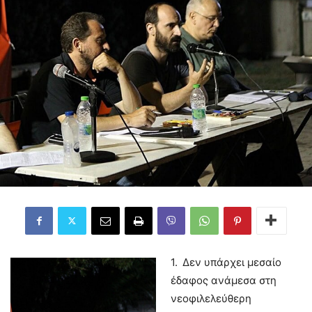
1.
Δεν υπάρχει μεσαίο
έδαφος ανάμεσα στη
νεοφιλελεύθερη