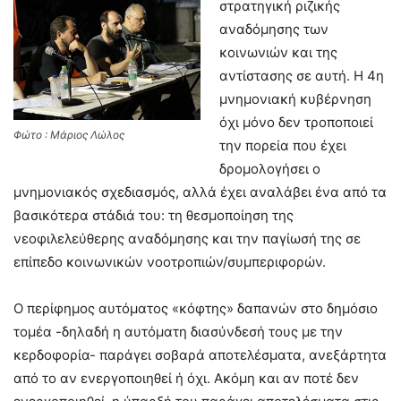
στρατηγική ριζικής
αναδόμησης των
κοινωνιών και της
αντίστασης σε αυτή. Η 4η
μνημονιακή κυβέρνηση
όχι μόνο δεν τροποποιεί
Φώτο : Μάριος Λώλος
την πορεία που έχει
δρομολογήσει ο
μνημονιακός σχεδιασμός, αλλά έχει αναλάβει ένα από τα
βασικότερα στάδιά του: τη θεσμοποίηση της
νεοφιλελεύθερης αναδόμησης και την παγίωσή της σε
επίπεδο κοινωνικών νοοτροπιών/συμπεριφορών.
Ο περίφημος αυτόματος «κόφτης» δαπανών στο δημόσιο
τομέα -δηλαδή η αυτόματη διασύνδεσή τους με την
κερδοφορία- παράγει σοβαρά αποτελέσματα, ανεξάρτητα
από το αν ενεργοποιηθεί ή όχι. Ακόμη και αν ποτέ δεν