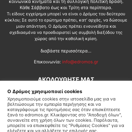
κοινωνικά κινήματα και τη συλλογική πολιτική δράση.
Κάθε Σάββατο έως και Τρίτη στα περίπτερα.
Τι είδους εγχείρημα μπορεί να είναι ο Δρόμος του δεύτερου
κύκλου; Σε αυτό το ερώτημα πρέπει, κατ’ αρχάς, να δώσουμε
μιαν απάντηση. Ο Δρόμος πρέπει ενσυνείδητα και
σχεδιασμένα να προσδιοριστεί ως συμβολή διεξόδου της
χώρας από την καθολική κρίση.
διαβάστε περισσότερα...
Επικοινωνία:
info@edromos.gr
ΑΚΟΛΟΥΘΗΣΕ ΜΑΣ
Ο Δρόμος χρησιμοποιεί cookies
Χρησιμοποιούμε cookies στην ιστοσελίδα μας για να
βελτιώσουμε την εμπειρία περιήγησης και να
καταγράφουμε τις προτιμήσεις σας όταν επισκέπτεστε
ξανά το edromos.gr. Κλικάροντας στο "Αποδοχή όλων",
συναινείτε στη χρήση όλων των cookies. Παρόλαυτα,
Εγγραφή συνδρομητή
Πολιτική
Διεθνή
Κοινωνία
μπορείτε να επισκεφθείτε τις "Ρυθμίσεις Cookies" για να
ελέγξετε και να αλλάξετε τις επιλογές σας.