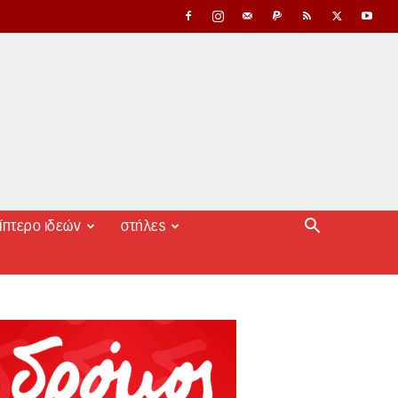
ίπτερο ιδεών
στήλες