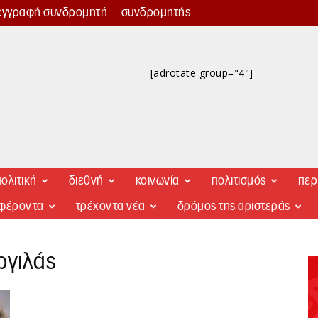
εγγραφή συνδρομητή
συνδρομητής
[adrotate group="4"]
ολιτική
διεθνή
κοινωνία
πολιτισμός
περ
αφέροντα
τρέχοντα νέα
δρόμος της αριστεράς
ργιλάς