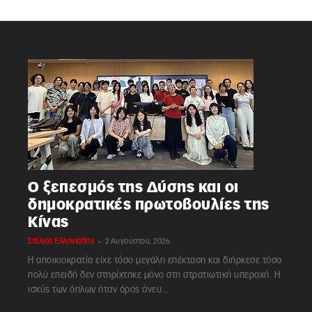
Ο ξεπεσμός της Δύσης και οι
δημοκρατικές πρωτοβουλίες της
Κίνας
-
Στέλιος Ελληνιάδης
2 Αυγούστου, 2026
Η αποικιοκρατία είχε τόσο μεγάλη επέκταση και διήρκεσε τόσο
πολύ επειδή δεν στηρίχτηκε μόνο στη στρατιωτική υπεροχή. Η
ισχύς των όπλων ήταν όρος άνευ...