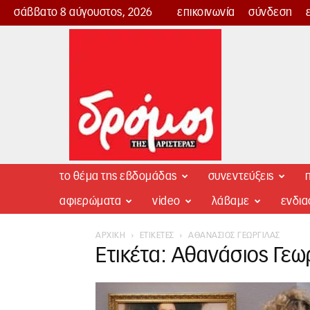
σάββατο 8 αύγουστος, 2026
επικοινωνία
σύνδεση
Δρόμος
της
Αριστεράς
το θέμα της εβδομάδας
συνεντεύξεις
π
αφιερώματα
video
λάβαμε
ενδι
ΑΡΧΙΚΉ
ΕΤΙΚΈΤΕΣ
ΑΘΑΝΆΣΙΟΣ ΓΕΩΡΓΙΛΆΣ
Ετικέτα: Αθανάσιος Γεω