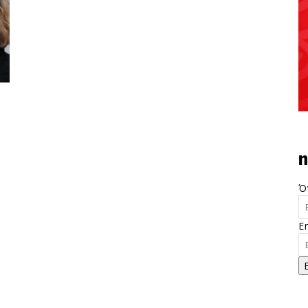
n
Ό
E