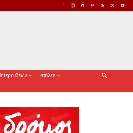
ίπτερο ιδεών
στήλες