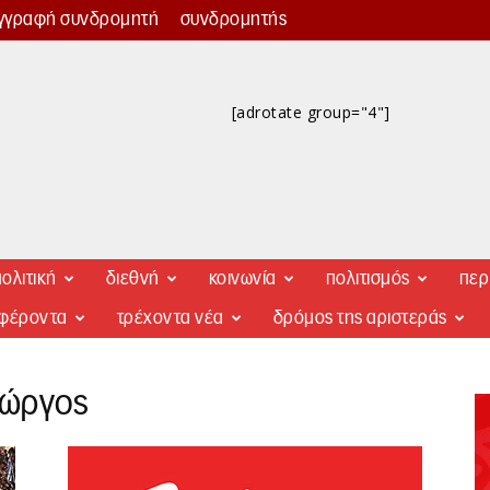
γγραφή συνδρομητή
συνδρομητής
[adrotate group="4"]
ολιτική
διεθνή
κοινωνία
πολιτισμός
περ
αφέροντα
τρέχοντα νέα
δρόμος της αριστεράς
ιώργος