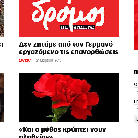
ι
Δεν ζητάμε από τον Γερμανό
εργαζόμενο τις επανορθώσεις
-
Σύνταξη
21 Μαρτίου, 2015
n
Ό
E
«Και ο μύθος κρύπτει νουν
αληθείας»