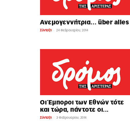
Ανεμογεννήτρια… über alles
-
Σύνταξη
24 Φεβρουαρίου, 2014
Οι Έμποροι των Εθνών τότε
και τώρα, πάντοτε οι...
-
Σύνταξη
3 Φεβρουαρίου, 2014