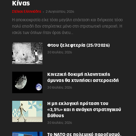
Κίνας
-
Στέλιος Ελληνιάδης
2 Αυγούστου, 2026
Η αποικιοκρατία είχε τόσο μεγάλη επέκταση και διήρκεσε τόσο
πολύ επειδή δεν στηρίχτηκε μόνο στη στρατιωτική υπεροχή. Η
ισχύς των όπλων ήταν όρος άνευ...
Φτου ξελεφτερία (25/7/2026)
30 Ιουλίου, 2026
Κινεζική δοκιμή πλανητικής
άμυνας θα χτυπήσει αστεροειδή
30 Ιουλίου, 2026
Η μη εκλογική πρόταση του
«3,5%» και η ανάγκη στρατηγικού
βάθους
30 Ιουλίου, 2026
Το ΝΑΤΟ σε πολεμικό παροξυσμό,