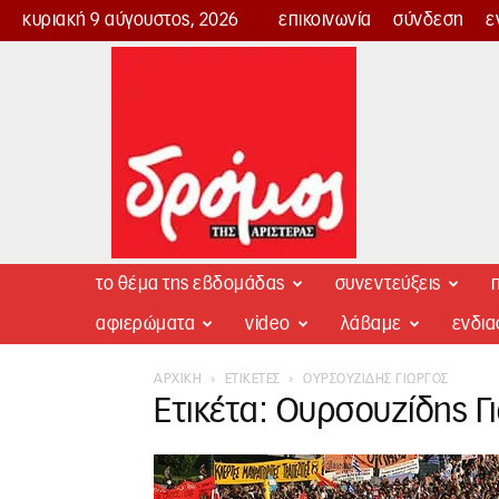
κυριακή 9 αύγουστος, 2026
επικοινωνία
σύνδεση
ε
Δρόμος
της
Αριστεράς
το θέμα της εβδομάδας
συνεντεύξεις
π
αφιερώματα
video
λάβαμε
ενδι
ΑΡΧΙΚΉ
ΕΤΙΚΈΤΕΣ
ΟΥΡΣΟΥΖΊΔΗΣ ΓΙΏΡΓΟΣ
Ετικέτα: Ουρσουζίδης Γ