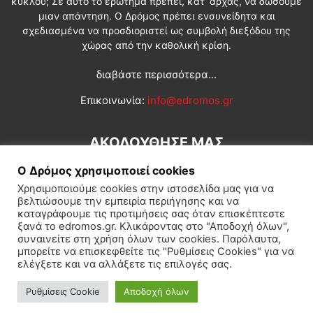
κύκλου; Σε αυτό το ερώτημα πρέπει, κατ’ αρχάς, να δώσουμε
μιαν απάντηση. Ο Δρόμος πρέπει ενσυνείδητα και
σχεδιασμένα να προσδιοριστεί ως συμβολή διεξόδου της
χώρας από την καθολική κρίση.
διαβάστε περισσότερα...
Επικοινωνία:
info@edromos.gr
ΑΚΟΛΟΥΘΗΣΕ ΜΑΣ
Ο Δρόμος χρησιμοποιεί cookies
Χρησιμοποιούμε cookies στην ιστοσελίδα μας για να
βελτιώσουμε την εμπειρία περιήγησης και να
καταγράφουμε τις προτιμήσεις σας όταν επισκέπτεστε
ξανά το edromos.gr. Κλικάροντας στο "Αποδοχή όλων",
συναινείτε στη χρήση όλων των cookies. Παρόλαυτα,
Εγγραφή συνδρομητή
Πολιτική
Διεθνή
Κοινωνία
μπορείτε να επισκεφθείτε τις "Ρυθμίσεις Cookies" για να
ελέγξετε και να αλλάξετε τις επιλογές σας.
Πολιτισμός
Αφιερώματα
Ρυθμίσεις Cookie
Αποδοχή όλων
© Δρόμος της Αριστεράς