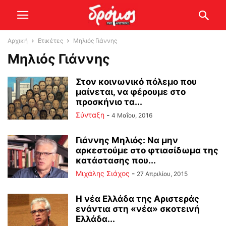
Αρχική
Ετικέτες
Μηλιός Γιάννης
Μηλιός Γιάννης
Στον κοινωνικό πόλεμο που
μαίνεται, να φέρουμε στο
προσκήνιο τα...
Σύνταξη
-
4 Μαΐου, 2016
Γιάννης Μηλιός: Nα μην
αρκεστούμε στο φτιασίδωμα της
κατάστασης που...
Μιχάλης Σιάχος
-
27 Απριλίου, 2015
Η νέα Ελλάδα της Αριστεράς
ενάντια στη «νέα» σκοτεινή
Ελλάδα...