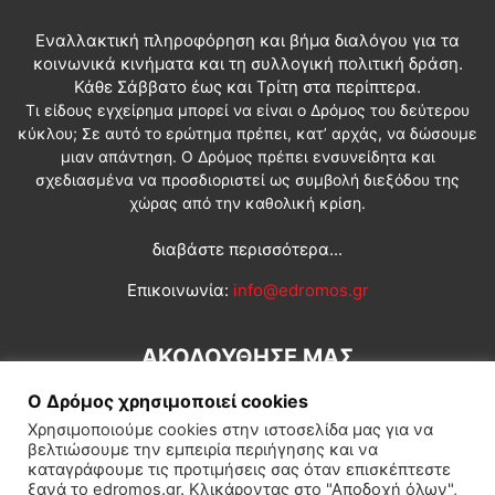
Εναλλακτική πληροφόρηση και βήμα διαλόγου για τα
κοινωνικά κινήματα και τη συλλογική πολιτική δράση.
Κάθε Σάββατο έως και Τρίτη στα περίπτερα.
Τι είδους εγχείρημα μπορεί να είναι ο Δρόμος του δεύτερου
κύκλου; Σε αυτό το ερώτημα πρέπει, κατ’ αρχάς, να δώσουμε
μιαν απάντηση. Ο Δρόμος πρέπει ενσυνείδητα και
σχεδιασμένα να προσδιοριστεί ως συμβολή διεξόδου της
χώρας από την καθολική κρίση.
διαβάστε περισσότερα...
Επικοινωνία:
info@edromos.gr
ΑΚΟΛΟΥΘΗΣΕ ΜΑΣ
Ο Δρόμος χρησιμοποιεί cookies
Χρησιμοποιούμε cookies στην ιστοσελίδα μας για να
βελτιώσουμε την εμπειρία περιήγησης και να
καταγράφουμε τις προτιμήσεις σας όταν επισκέπτεστε
ξανά το edromos.gr. Κλικάροντας στο "Αποδοχή όλων",