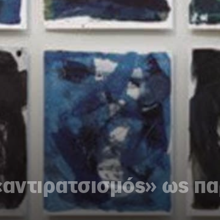
«αντιρατσισμός» ως π