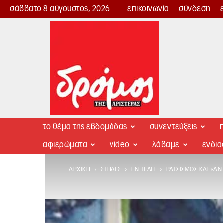
σάββατο 8 αύγουστος, 2026
επικοινωνία
σύνδεση
Δρόμος
της
Αριστεράς
το θέμα της εβδομάδας
συνεντεύξεις
π
αφιερώματα
video
λάβαμε
ενδι
ΑΡΧΙΚΉ
ΣΤΉΛΕΣ
ΕΝ ΤΈΛΕΙ
ΡΑΤΣΙΣΜΌΣ ΚΑΙ «Α