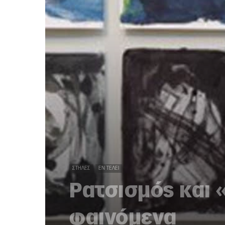
ΣΤΉΛΕΣ
ΕΝ ΤΈΛΕΙ
Ρατσισμός και 
φαινόμενα