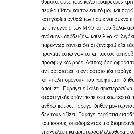
θύματα, ούτε τους καλοπροαίρετους κριτ
περιλαμβάνω και τον εαυτό μου και παρ
κατηγορίες ανθρώπων που είναι συχνά επ
με την έννοια των ΜΚΟ και του βαλαντίου
ανάγκης «απόδειξης» κάθε λίγο και λιγάκι
παραγνωρίζοντας ότι οι ξενοφοβικές τά
πραγματικά κοινωνικά και ταυτοτικά προ
προσφυγικές ροές. Λοιπόν, όσο αφορά τ
αντιρατσιστές, ο αντιρατσισμός παράγε
και «πολιτισμένου» που «ασφυκτιά» δήθ
όπου ζει. Παράγει εύκολη αριστεροσύνη
στρατηγικής απάντησης στα εσωτερικά 
ανθρωπισμού. Παράγει δήθεν μοντερνισμ
δεν τους αξίζει. Παράγει τεράστια εισοδ
κάμποσους, οικοδομώντας μια βιομηχανία
επαγγελματικά αριστεροφιλελεύθερα στε