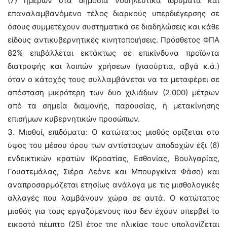
(7) ημερών στα δημόσια νοσηλευτικά ιδρύματα και
επαναλαμβανόμενο τέλος διαρκούς υπερδιέγερσης σε
όσους συμμετέχουν συστηματικά σε διαδηλώσεις και κάθε
είδους αντικυβερνητικές κινητοποιήσεις. Πρόσθετος ΦΠΑ
82% επιβάλλεται εκτάκτως σε επικίνδυνα προϊόντα
διατροφής και λοιπών χρήσεων (γιαούρτια, αβγά κ.ά.)
όταν ο κάτοχός τους συλλαμβάνεται να τα μεταφέρει σε
απόσταση μικρότερη των δυο χιλιάδων (2.000) μέτρων
από τα σημεία διαμονής, παρουσίας, ή μετακίνησης
επισήμων κυβερνητικών προσώπων.
3. Μισθοί, επιδόματα: Ο κατώτατος μισθός ορίζεται στο
ύψος του μέσου όρου των αντίστοιχων αποδοχών έξι (6)
ενδεικτικών κρατών (Κροατίας, Εσθονίας, Βουλγαρίας,
Γουατεμάλας, Σιέρα Λεόνε και Μπουργκίνα Φάσο) και
αναπροσαρμόζεται ετησίως ανάλογα με τις μισθολογικές
αλλαγές που λαμβάνουν χώρα σε αυτά. Ο κατώτατος
μισθός για τους εργαζόμενους που δεν έχουν υπερβεί το
εικοστό πέμπτο (25) έτος της ηλικίας τους υπολογίζεται