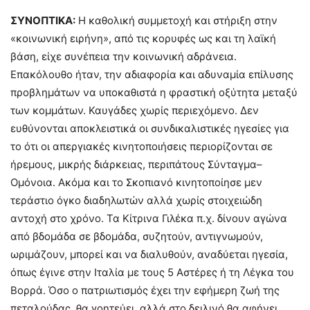
ΣΥΝΟΠΤΙΚΑ:
Η καθολική συμμετοχή και στήριξη στην
«κοινωνική ειρήνη», από τις κορυφές ως και τη λαϊκή
βάση, είχε συνέπεια την κοινωνική αδράνεια.
Επακόλουθο ήταν, την αδιαφορία και αδυναμία επίλυσης
προβλημάτων να υποκαθιστά η φραστική οξύτητα μεταξύ
των κομμάτων. Καυγάδες χωρίς περιεχόμενο. Δεν
ευθύνονται αποκλειστικά οι συνδικαλιστικές ηγεσίες για
το ότι οι απεργιακές κινητοποιήσεις περιορίζονται σε
ήρεμους, μικρής διάρκειας, περιπάτους Σύνταγμα–
Ομόνοια. Ακόμα και το Σκοπιανό κινητοποίησε μεν
τεράστιο όγκο διαδηλωτών αλλά χωρίς στοιχειώδη
αντοχή στο χρόνο. Τα Κίτρινα Γιλέκα π.χ. δίνουν αγώνα
από βδομάδα σε βδομάδα, συζητούν, αντιγνωμούν,
ωριμάζουν, μπορεί και να διαλυθούν, αναδύεται ηγεσία,
όπως έγινε στην Ιταλία με τους 5 Αστέρες ή τη Λέγκα του
Βορρά. Όσο ο πατριωτισμός έχει την εφήμερη ζωή της
πεταλούδας, θα γοητεύει, αλλά στο δειλινό θα αφήνει