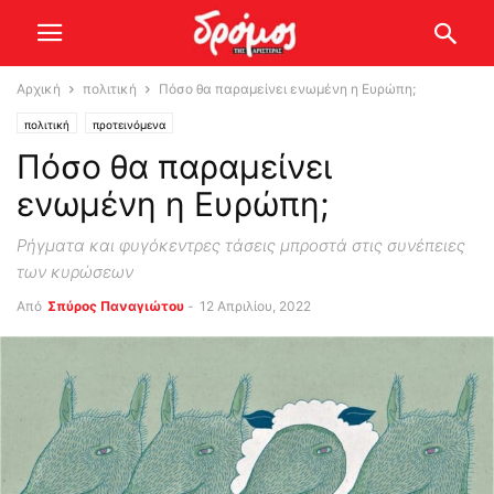
Αρχική
πολιτική
Πόσο θα παραμείνει ενωμένη η Ευρώπη;
πολιτική
προτεινόμενα
Πόσο θα παραμείνει
ενωμένη η Ευρώπη;
Ρήγματα και φυγόκεντρες τάσεις μπροστά στις συνέπειες
των κυρώσεων
Από
Σπύρος Παναγιώτου
-
12 Απριλίου, 2022