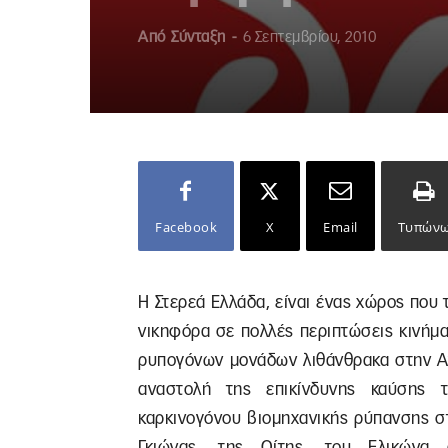
Από
Σύνταξη
-
6 Σεπτεμβρίου, 2010
Facebook
X
Email
Τυπών
Η Στερεά Ελλάδα, είναι ένας χώρος που
νικηφόρα σε πολλές περιπτώσεις κινήμ
ρυπογόνων μονάδων λιθάνθρακα στην Αν
αναστολή της επικίνδυνης καύσης
καρκινογόνου βιομηχανικής ρύπανσης σ
Γκιώνας, της Οίτης, του Ελικώνα 