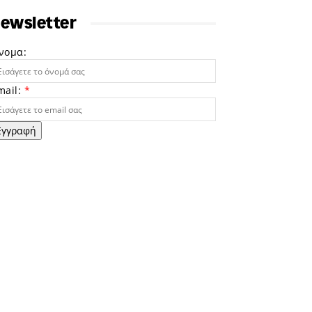
ewsletter
νομα:
mail:
*
Εγγραφή