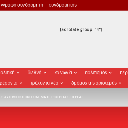
εγγραφή συνδρομητή
συνδρομητής
[adrotate group="4"]
ολιτική
διεθνή
κοινωνία
πολιτισμός
περ
αφέροντα
τρέχοντα νέα
δρόμος της αριστεράς
Σ: ΑΥΤΟΔΙΟΙΚΗΤΙΚΌ ΚΊΝΗΜΑ ΠΕΡΙΦΈΡΕΙΑΣ ΣΤΕΡΕΆΣ