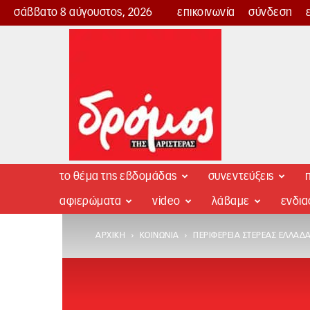
σάββατο 8 αύγουστος, 2026
επικοινωνία
σύνδεση
Δρόμος
της
Αριστεράς
το θέμα της εβδομάδας
συνεντεύξεις
π
αφιερώματα
video
λάβαμε
ενδι
ΑΡΧΙΚΉ
ΚΟΙΝΩΝΊΑ
ΠΕΡΙΦΈΡΕΙΑ ΣΤΕΡΕΆΣ ΕΛΛΆΔΑ