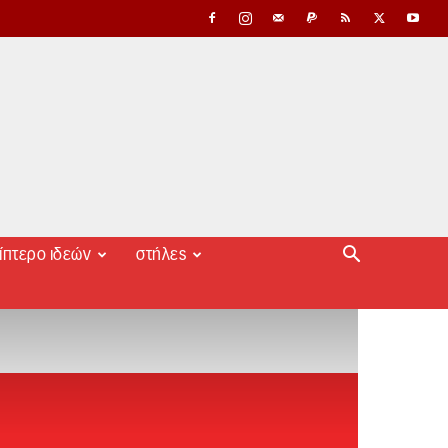
ίπτερο ιδεών
στήλες