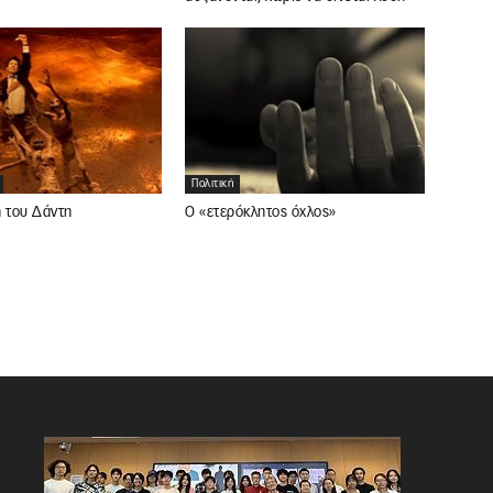
Πολιτική
η του Δάντη
Ο «ετερόκλητος όχλος»