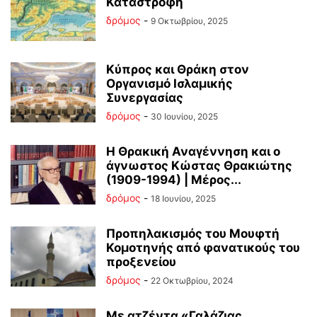
Καταστροφή
δρόμος
-
9 Οκτωβρίου, 2025
Κύπρος και Θράκη στον
Οργανισμό Ισλαμικής
Συνεργασίας
δρόμος
-
30 Ιουνίου, 2025
Η Θρακική Αναγέννηση και o
άγνωστος Κώστας Θρακιώτης
(1909-1994) | Μέρος...
δρόμος
-
18 Ιουνίου, 2025
Προπηλακισμός του Μουφτή
Κομοτηνής από φανατικούς του
προξενείου
δρόμος
-
22 Οκτωβρίου, 2024
Με ατζέντα «Γαλάζιας