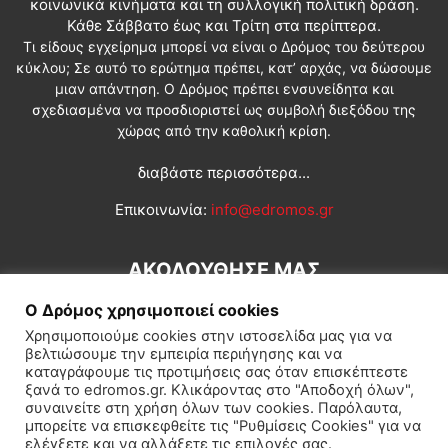
κοινωνικά κινήματα και τη συλλογική πολιτική δράση.
Κάθε Σάββατο έως και Τρίτη στα περίπτερα.
Τι είδους εγχείρημα μπορεί να είναι ο Δρόμος του δεύτερου
κύκλου; Σε αυτό το ερώτημα πρέπει, κατ’ αρχάς, να δώσουμε
μιαν απάντηση. Ο Δρόμος πρέπει ενσυνείδητα και
σχεδιασμένα να προσδιοριστεί ως συμβολή διεξόδου της
χώρας από την καθολική κρίση.
διαβάστε περισσότερα...
Επικοινωνία:
info@edromos.gr
ΑΚΟΛΟΥΘΗΣΕ ΜΑΣ
Ο Δρόμος χρησιμοποιεί cookies
Χρησιμοποιούμε cookies στην ιστοσελίδα μας για να
βελτιώσουμε την εμπειρία περιήγησης και να
καταγράφουμε τις προτιμήσεις σας όταν επισκέπτεστε
ξανά το edromos.gr. Κλικάροντας στο "Αποδοχή όλων",
συναινείτε στη χρήση όλων των cookies. Παρόλαυτα,
Εγγραφή συνδρομητή
Πολιτική
Διεθνή
Κοινωνία
μπορείτε να επισκεφθείτε τις "Ρυθμίσεις Cookies" για να
ελέγξετε και να αλλάξετε τις επιλογές σας.