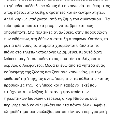
τα γήπεδα απέδειξε σε όλους ότι η κοινωνία του θεάματος
απαρτίζεται από λάθη, ακρότητες και εκκεντρικότητες.
Αλλά κυρίως φτιάχνεται από τη ζύμη του αυθεντικού… Τα
τρία πρώτα συστατικά μπορεί να τα βρει κάποιος
οπουδήποτε. Στις πολιτικές αναλύσεις, στην παρουσίαση
των ειδήσεων, στη δήθεν ανάπτυξη απόψεων. Ωστόσο, τα
μάτια κλείνουν, τα στόματα χασμώνται διάπλατα, το
πιάνο στο τηλεπληκτρολόγιο θριαμβεύει. Κι αυτό διότι
λείπει η μαγιά του αυθεντικού, που τόσο απλόχερα τη
σέρβιρε ο Αλέφαντος. Μέσα κι έξω από τα γήπεδα ένας
καθρέφτης της ζώσας και ζέουσας κοινωνίας, με την
επιθετικότητά της, τις αντιφάσεις της, τα πάθια της και τις
προσδοκίες της. Το γήπεδο και η ταβέρνα, εκεί που
φτιάχνονται οι λέξεις. Κι όταν η φαντασία των
τηλεοπτικών διαύλων στερεύει, ο κυρ Νίκος σε ένα
περιφερειακό κανάλι μιλάει για «τα πάντα όλα». Αφήνει
κληροδότημα μια νεολεξία, ωστόσο έντονα περιγραφική