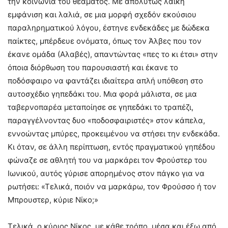
την κοινωνία του θεάματος. Με απολύτως λαϊκή
εμφάνιση και λαλιά, σε μια μορφή σχεδόν εκούσιου
παραληρηματικού λόγου, έστηνε ενδεκάδες με δώδεκα
παίκτες, μπέρδευε ονόματα, όπως τον Άλβες που τον
έκανε ομάδα (Αλαβές), απαντώντας «πες το κι έτσι» στην
όποια διόρθωση του παρουσιαστή και έκανε το
ποδόσφαιρο να φαντάζει ιδιαίτερα απλή υπόθεση στο
αυτοσχέδιο γηπεδάκι του. Μια φορά μάλιστα, σε μια
ταβερνοπαρέα μεταποίησε σε γηπεδάκι το τραπέζι,
παραγγέλνοντας δυο «ποδοσφαιριστές» στον κάπελα,
εννοώντας μπύρες, προκειμένου να στήσει την ενδεκάδα.
Κι όταν, σε άλλη περίπτωση, εντός πραγματικού γηπέδου
φώναζε σε αθλητή του να μαρκάρει τον Φρούστερ του
Ιωνικού, αυτός γύρισε απορημένος στον πάγκο για να
ρωτήσει: «Τελικά, ποιόν να μαρκάρω, τον Φρούσσο ή τον
Μπρουστερ, κύριε Νίκο;»
Τελικά, ο κύριος Νίκος, με κάθε τρόπο, μέσα και έξω από