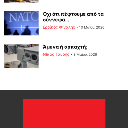
Όχι ότι πέφτουμε από τα
σύννεφα…
Ερρίκος Φινάλης
-
10 Μαΐου, 2026
Άμυνα ή αρπαχτή;
Νίκος Ταυρής
-
3 Μαΐου, 2026