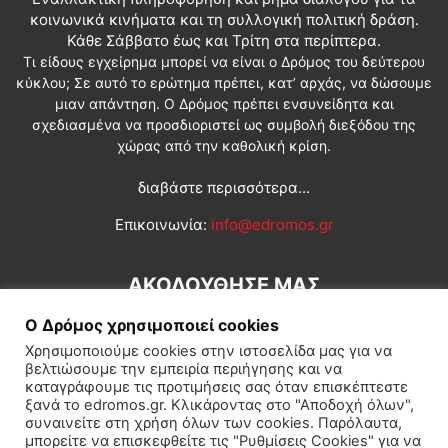
κοινωνικά κινήματα και τη συλλογική πολιτική δράση.
Κάθε Σάββατο έως και Τρίτη στα περίπτερα.
Τι είδους εγχείρημα μπορεί να είναι ο Δρόμος του δεύτερου
κύκλου; Σε αυτό το ερώτημα πρέπει, κατ’ αρχάς, να δώσουμε
μιαν απάντηση. Ο Δρόμος πρέπει ενσυνείδητα και
σχεδιασμένα να προσδιοριστεί ως συμβολή διεξόδου της
χώρας από την καθολική κρίση.
διαβάστε περισσότερα...
Επικοινωνία:
info@edromos.gr
ΑΚΟΛΟΥΘΗΣΕ ΜΑΣ
Ο Δρόμος χρησιμοποιεί cookies
Χρησιμοποιούμε cookies στην ιστοσελίδα μας για να
βελτιώσουμε την εμπειρία περιήγησης και να
καταγράφουμε τις προτιμήσεις σας όταν επισκέπτεστε
ξανά το edromos.gr. Κλικάροντας στο "Αποδοχή όλων",
συναινείτε στη χρήση όλων των cookies. Παρόλαυτα,
Εγγραφή συνδρομητή
Πολιτική
Διεθνή
Κοινωνία
μπορείτε να επισκεφθείτε τις "Ρυθμίσεις Cookies" για να