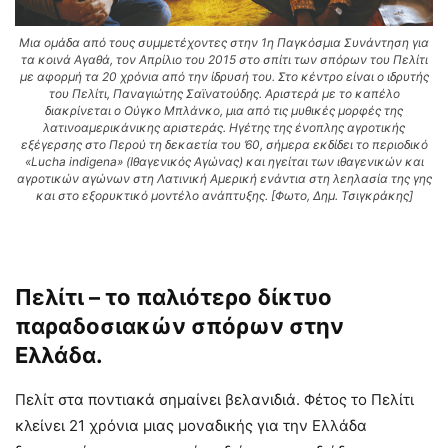
Μια ομάδα από τους συμμετέχοντες στην 1η Παγκόσμια Συνάντηση για
τα κοινά Αγαθά, τον Απρίλιο του 2015 στο σπίτι των σπόρων του Πελίτι
με αφορμή τα 20 χρόνια από την ίδρυσή του. Στο κέντρο είναι ο ιδρυτής
του Πελίτι, Παναγιώτης Σαϊνατούδης. Αριστερά με το καπέλο
διακρίνεται ο Ούγκο Μπλάνκο, μια από τις μυθικές μορφές της
λατινοαμερικάνικης αριστεράς. Ηγέτης της ένοπλης αγροτικής
εξέγερσης στο Περού τη δεκαετία του ’60, σήμερα εκδίδει το περιοδικό
«Lucha indigena» (Ιθαγενικός Αγώνας) και ηγείται των ιθαγενικών και
αγροτικών αγώνων στη Λατινική Αμερική ενάντια στη λεηλασία της γης
και στο εξορυκτικό μοντέλο ανάπτυξης. [Φωτο, Δημ. Τσιγκράκης]
Πελίτι – το παλιότερο δίκτυο
παραδοσιακών σπόρων στην
Ελλάδα.
Πελίτ στα ποντιακά σημαίνει βελανιδιά. Φέτος το Πελίτι
κλείνει 21 χρόνια μιας μοναδικής για την Ελλάδα