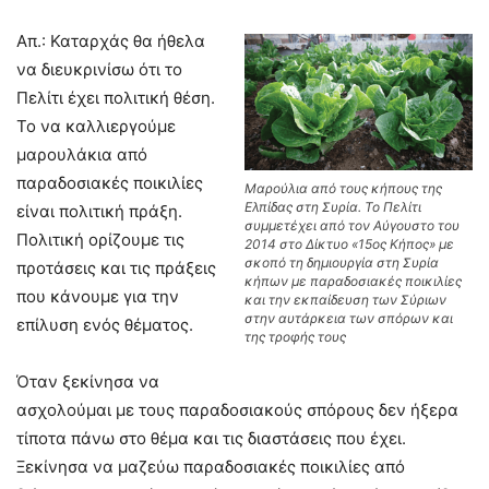
Απ.: Καταρχάς θα ήθελα
να διευκρινίσω ότι το
Πελίτι έχει πολιτική θέση.
Το να καλλιεργούμε
μαρουλάκια από
παραδοσιακές ποικιλίες
Μαρούλια από τους κήπους της
Ελπίδας στη Συρία. Το Πελίτι
είναι πολιτική πράξη.
συμμετέχει από τον Αύγουστο του
Πολιτική ορίζουμε τις
2014 στο Δίκτυο «15ος Κήπος» με
σκοπό τη δημιουργία στη Συρία
προτάσεις και τις πράξεις
κήπων με παραδοσιακές ποικιλίες
που κάνουμε για την
και την εκπαίδευση των Σύριων
στην αυτάρκεια των σπόρων και
επίλυση ενός θέματος.
της τροφής τους
Όταν ξεκίνησα να
ασχολούμαι με τους παραδοσιακούς σπόρους δεν ήξερα
τίποτα πάνω στο θέμα και τις διαστάσεις που έχει.
Ξεκίνησα να μαζεύω παραδοσιακές ποικιλίες από