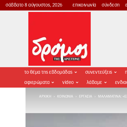
σάββατο 8 αύγουστος, 2026
επικοινωνία
σύνδεση
Δρόμος
της
Αριστεράς
το θέμα της εβδομάδας
συνεντεύξεις
π
αφιερώματα
video
λάβαμε
ενδι
ΑΡΧΙΚΉ
ΚΟΙΝΩΝΊΑ
ΕΡΓΑΣΊΑ
ΜΑΛΑΜΑΤΊΝΑ: «ΕΞ