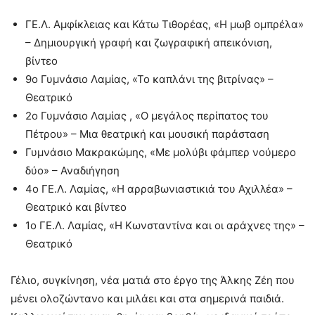
ΓΕ.Λ. Αμφίκλειας και Κάτω Τιθορέας, «Η μωβ ομπρέλα»
– Δημιουργική γραφή και ζωγραφική απεικόνιση,
βίντεο
9ο Γυμνάσιο Λαμίας, «Το καπλάνι της βιτρίνας» –
Θεατρικό
2ο Γυμνάσιο Λαμίας , «Ο μεγάλος περίπατος του
Πέτρου» – Μια θεατρική και μουσική παράσταση
Γυμνάσιο Μακρακώμης, «Με μολύβι φάμπερ νούμερο
δύο» – Αναδιήγηση
4ο ΓΕ.Λ. Λαμίας, «Η αρραβωνιαστικιά του Αχιλλέα» –
Θεατρικό και βίντεο
1ο ΓΕ.Λ. Λαμίας, «Η Κωνσταντίνα και οι αράχνες της» –
Θεατρικό
Γέλιο, συγκίνηση, νέα ματιά στο έργο της Άλκης Ζέη που
μένει ολοζώντανο και μιλάει και στα σημερινά παιδιά.