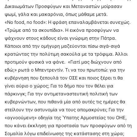
Δικαιωμάτων Προσφύγων και Μεταναστών μοίρασαν
ψωμί, γάλα και μακαρόνια, όπως μάθαμε μετά.
«No food, no food»: Η φράση επαναλαμβάνεται συνεχώς.
«Τρώμε από τα σκουπίδια». Η εικόνα προσφύγων να
ψάχνουν στους κάδους είναι γνώριμη στην Πάτρα.
Κάποιοι από την ομήγυρη μαζεύονται πίσω σιγά-σιγά
κρατώντας την πολύτιμη σακούλα με τα τρόφιμα. Άλλοι
προτιμούν φυσικά να φάνε. «Γιατί μας διώχνουν από
εδώ;» ρωτά ο Μπεντρεντίν. Τι να του πρωτοπώ: για την
κυβέρνηση που ξεπουλά τον ΟΣΕ και ποιος ξέρει τι θα
γίνει αύριο ο χώρος; Για το δήμο που τον θέλει για
πάρκινγκ; Για την αντιμεταναστευτική πολιτική των
κυβερνώντων, που πιθανά μία από αυτές τις ημέρες θα
στείλουν την αστυνομία να τους απομακρύνει; Για την
«αγνοούμενη» οδηγία της Ύπατης Αρμοστείας του ΟΗΕ,
που κάνει έκκληση για προστασία των προσφύγων από τη
Σομαλία λόγω επιδείνωσης της κατάστασης στη χώρα;