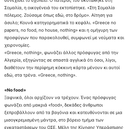
συνεχίσει το σχολείο. Ο πατέρας του σκοτώθηκε στη
Σομαλία, η οικογένειά του εκτοπίστηκε. «Στη Σομαλία
πόλεμος. Ζούσαμε όπως εδώ, στο δρόμο». Αίτηση για
άσυλο; Κουνά κατηγορηματικά το κεφάλι. «Greece no
papers, no food, no house, nothing» και η ομήγυρη των
προσφύγων που παρακολουθεί, συμφωνεί με νεύματα και
χειρονομίες.
«Greece, nothing», φωνάζει άλλος πρόσφυγας από την
Αλγερία, εξηγώντας σε σπαστά αγγλικά ότι όσοι, λίγοι,
διαθέτουν την περίφημη κόκκινη κάρτα μένουν κι αυτοί
εδώ, στα τρένα. «Greece, nothing».
«No food»
Ξαφνικά, όλοι αρχίζουν να τρέχουν. Ένας πρόσφυγας
φωνάζει από μακριά «food», δεκάδες άνθρωποι
ξεπροβάλλουν από τα βαγόνια και κατευθύνονται σε μια
μισογκρεμισμένη μάντρα, στο βόρειο τμήμα των
εγκαταστάσεων του ΟΣΕ. Μέλη της Κίνησης Υπεράσπισης