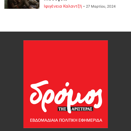
Ιφιγένεια Καλαντζή
-
27 Μαρτίου, 2024