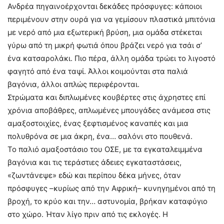
Ανδρέα πηγαινοέρχονται δεκάδες πρόσφυγες: κάποιοι
περιμένουν στην ουρά για να γεμίσουν πλαστικά μπιτόνια
με νερό από μια εξωτερική βρύση, μια ομάδα στέκεται
γύρω από τη μικρή φωτιά όπου βράζει νερό για τσάι σ’
ένα κατσαρολάκι. Πιο πέρα, άλλη ομάδα τρώει το λιγοστό
φαγητό από ένα ταψί. Άλλοι κοιμούνται στα παλιά
βαγόνια, άλλοι απλώς περιφέρονται.
Στρώματα και διπλωμένες κουβέρτες στις άχρηστες επί
χρόνια αποβάθρες, απλωμένες μπουγάδες ανάμεσα στις
αμαξοστοιχίες, ένας ξεφτισμένος καναπές και μια
πολυθρόνα σε μια άκρη, ένα… σαλόνι στο πουθενά.
Το παλιό αμαξοστάσιο του ΟΣΕ, με τα εγκαταλειμμένα
βαγόνια και τις τεράστιες άδειες εγκαταστάσεις,
«ζωντάνεψε» εδώ και περίπου δέκα μήνες, όταν
πρόσφυγες –κυρίως από την Αφρική– κυνηγημένοι από τη
βροχή, το κρύο και την… αστυνομία, βρήκαν καταφύγιο
στο χώρο. Ήταν λίγο πριν από τις εκλογές. Η