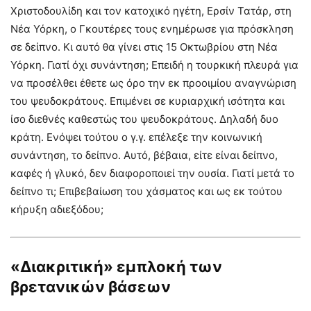
Χριστοδουλίδη και τον κατοχικό ηγέτη, Ερσίν Τατάρ, στη
Νέα Υόρκη, ο Γκουτέρες τους ενημέρωσε για πρόσκληση
σε δείπνο. Κι αυτό θα γίνει στις 15 Οκτωβρίου στη Νέα
Υόρκη. Γιατί όχι συνάντηση; Επειδή η τουρκική πλευρά για
να προσέλθει έθετε ως όρο την εκ προοιμίου αναγνώριση
του ψευδοκράτους. Επιμένει σε κυριαρχική ισότητα και
ίσο διεθνές καθεστώς του ψευδοκράτους. Δηλαδή δυο
κράτη. Ενόψει τούτου ο γ.γ. επέλεξε την κοινωνική
συνάντηση, το δείπνο. Αυτό, βέβαια, είτε είναι δείπνο,
καφές ή γλυκό, δεν διαφοροποιεί την ουσία. Γιατί μετά το
δείπνο τι; Επιβεβαίωση του χάσματος και ως εκ τούτου
κήρυξη αδιεξόδου;
«Διακριτική» εμπλοκή των
βρετανικών βάσεων