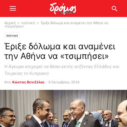
Αρχική
πολιτική
Έριξε δόλωμα και αναμένει την Αθήνα να
«τσιμπήσει»
πολιτική
Έριξε δόλωμα και αναμένει
την Αθήνα να «τσιμπήσει»
Η Άγκυρα επιχειρεί να θέσει εκτός ατζέντας Ελλάδος και
Τουρκίας το Κυπριακό
Από
Κώστας Βενιζέλος
-
9 Οκτωβρίου, 2024