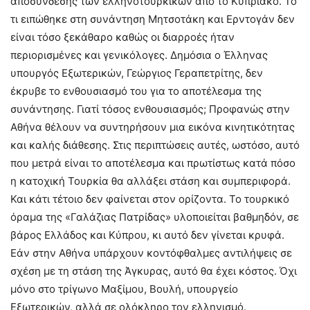
αποσύνδεσης των ελληνοτουρκικών από το Κυπριακό. Το
τι ειπώθηκε στη συνάντηση Μητσοτάκη και Ερντογάν δεν
είναι τόσο ξεκάθαρο καθώς οι διαρροές ήταν
περιορισμένες και γενικόλογες. Δημόσια ο Έλληνας
υπουργός Εξωτερικών, Γεώργιος Γεραπετρίτης, δεν
έκρυβε το ενθουσιασμό του για το αποτέλεσμα της
συνάντησης. Γιατί τόσος ενθουσιασμός; Προφανώς στην
Αθήνα θέλουν να συντηρήσουν μια εικόνα κινητικότητας
και καλής διάθεσης. Στις περιπτώσεις αυτές, ωστόσο, αυτό
που μετρά είναι το αποτέλεσμα και πρωτίστως κατά πόσο
η κατοχική Τουρκία θα αλλάξει στάση και συμπεριφορά.
Και κάτι τέτοιο δεν φαίνεται στον ορίζοντα. Το τουρκικό
όραμα της «Γαλάζιας Πατρίδας» υλοποιείται βαθμηδόν, σε
βάρος Ελλάδος και Κύπρου, κι αυτό δεν γίνεται κρυφά.
Εάν στην Αθήνα υπάρχουν κοντόφθαλμες αντιλήψεις σε
σχέση με τη στάση της Άγκυρας, αυτό θα έχει κόστος. Όχι
μόνο στο τρίγωνο Μαξίμου, Βουλή, υπουργείο
Εξωτερικών, αλλά σε ολόκληρο τον ελληνισμό.