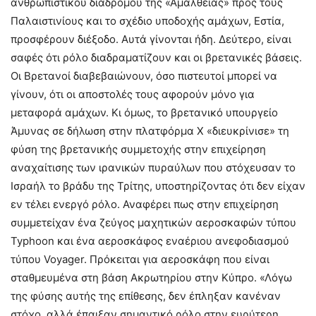
ανθρωπιστικού διαδρόμου της «Αμάλθειας» προς τους
Παλαιστινίους και το σχέδιο υποδοχής αμάχων, Εστία,
προσφέρουν διέξοδο. Αυτά γίνονται ήδη. Δεύτερο, είναι
σαφές ότι ρόλο διαδραματίζουν και οι βρετανικές βάσεις.
Οι Βρετανοί διαβεβαιώνουν, όσο πιστευτοί μπορεί να
γίνουν, ότι οι αποστολές τους αφορούν μόνο για
μεταφορά αμάχων. Κι όμως, το βρετανικό υπουργείο
Άμυνας σε δήλωση στην πλατφόρμα Χ «διευκρίνισε» τη
φύση της βρετανικής συμμετοχής στην επιχείρηση
αναχαίτισης των ιρανικών πυραύλων που στόχευσαν το
Ισραήλ το βράδυ της Τρίτης, υποστηρίζοντας ότι δεν είχαν
εν τέλει ενεργό ρόλο. Αναφέρει πως στην επιχείρηση
συμμετείχαν ένα ζεύγος μαχητικών αεροσκαφών τύπου
Typhoon και ένα αεροσκάφος εναέριου ανεφοδιασμού
τύπου Voyager. Πρόκειται για αεροσκάφη που είναι
σταθμευμένα στη βάση Ακρωτηρίου στην Κύπρο. «Λόγω
της φύσης αυτής της επίθεσης, δεν έπληξαν κανέναν
στόχο, αλλά έπαιξαν σημαντικό ρόλο στην ευρύτερη