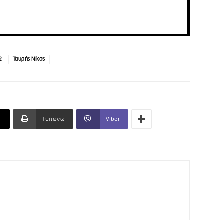
2
Ταυρής Νίκος
l
Τυπώνω
Viber