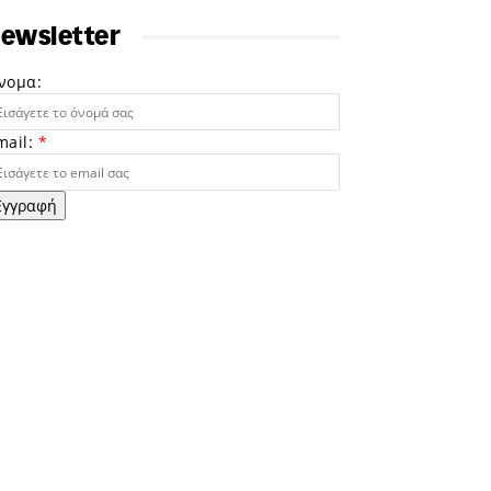
ewsletter
νομα:
mail:
*
Εγγραφή