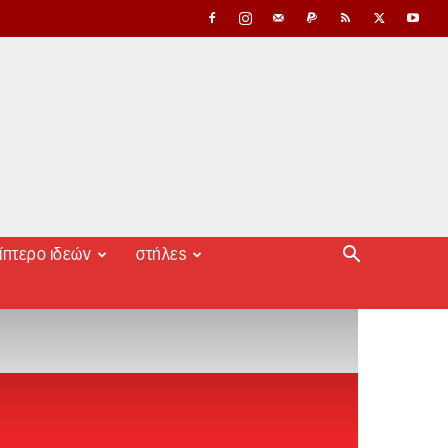
ίπτερο ιδεών
στήλες