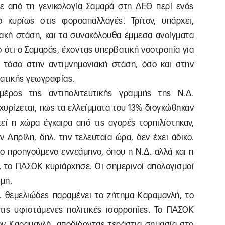
ε από τη γενικολογία Σαμαρά στη ΔΕΘ περί ενός
 κυρίως στις φοροαπαλλαγές. Τρίτον, υπάρχει,
ιακή στάση, και τα συνακόλουθα έμμεσα ανοίγματα
ο ότι ο Σαμαράς, έχοντας υπερβατική νοοτροπία για
ει τόσο στην αντιμνημονιακή στάση, όσο και στην
ατικής γεωγραφίας.
μέρος της αντιπολιτευτικής γραμμής της Ν.Δ.
χυρίζεται, πως τα ελλείμματα του 13% διογκώθηκαν
τεί η χώρα έγκαιρα από τις αγορές τορπιλίστηκαν,
ν Απρίλη, δηλ. την τελευταία ώρα, δεν έχει άδικο.
το προηγούμενο εννεάμηνο, όπου η Ν.Δ. αλλά και η
, το ΠΑΣΟΚ κυριάρχησε. Οι σημερινοί απολογισμοί
μη.
.Δ. θεμελιώδες παραμένει το ζήτημα Καραμανλή, το
ις υφιστάμενες πολιτικές ισορροπίες. Το ΠΑΣΟΚ
ον Καραμανλή, αποδίδοντας τεράστια σημασία στο