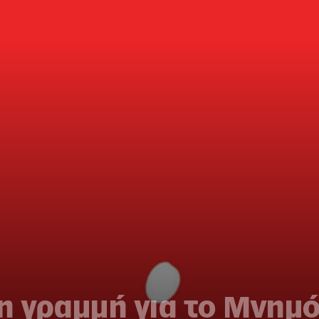
 η γραμμή για το Μνημ