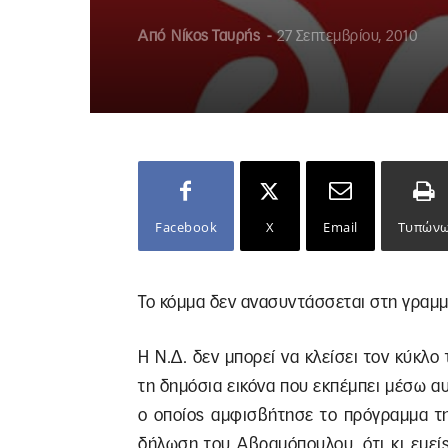
Από
Νίκος Ταυρής
-
27 Σεπτεμβρίου, 2010
Facebook
X
Email
Τυπών
Το κόμμα δεν ανασυντάσσεται στη γραμ
Η Ν.Δ. δεν μπορεί να κλείσει τον κύκλο
τη δημόσια εικόνα που εκπέμπει μέσω α
ο οποίος αμφισβήτησε το πρόγραμμα τη
δήλωση του Αβραμόπουλου, ότι κι εμεί