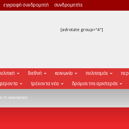
εγγραφή συνδρομητή
συνδρομητής
[adrotate group="4"]
ολιτική
διεθνή
κοινωνία
πολιτισμός
περ
αφέροντα
τρέχοντα νέα
δρόμος της αριστεράς
ΓΙΑ ΤΟ ΜΝΗΜΌΝΙΟ