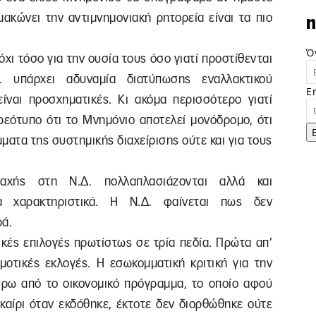
ακώνει την αντιμνημονιακή ρητορεία είναι τα πιο
n
Ό
χι τόσο για την ουσία τους όσο γιατί προστίθενται
. υπάρχει αδυναμία διατύπωσης εναλλακτικού
E
είναι προσχηματικές. Κι ακόμα περισσότερο γιατί
ρεότυπο ότι το Μνημόνιο αποτελεί μονόδρομο, ότι
μματα της συστημικής διαχείρισης ούτε και για τους
αχής στη Ν.Δ. πολλαπλασιάζονται αλλά και
μα χαρακτηριστικά. Η Ν.Δ. φαίνεται πως δεν
ά.
ικές επιλογές πρωτίστως σε τρία πεδία. Πρώτα απ’
μοτικές εκλογές. Η εσωκομματική κριτική για την
γύρω από το οικονομικό πρόγραμμα, το οποίο αφού
καίρι όταν εκδόθηκε, έκτοτε δεν διορθώθηκε ούτε