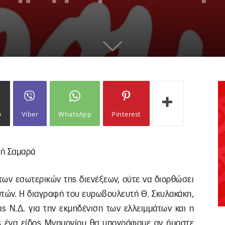
ω
Viber
WhatsApp
Pinterest
μή Σαμαρά
 των εσωτερικών της διενέξεων, ούτε να διορθώσει
υτών. Η διαγραφή του ευρωβουλευτή Θ. Σκυλακάκη,
ς Ν.Δ. για την εκμηδένιση των ελλειμμάτων και η
ς ένα είδος Μνημονίου θα υπογράφαμε αν ήμαστε