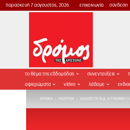
παρασκευή 7 αύγουστος, 2026
επικοινωνία
σύνδεση
Δρόμος
της
Αριστεράς
το θέμα της εβδομάδας
συνεντεύξεις
π
αφιερώματα
video
λάβαμε
ενδι
ΑΡΧΙΚΉ
ΠΟΛΙΤΙΚΉ
ΔΙΧΆΖΕΙ ΤΗ Ν.Δ. Η ΓΡΑΜΜΉ 