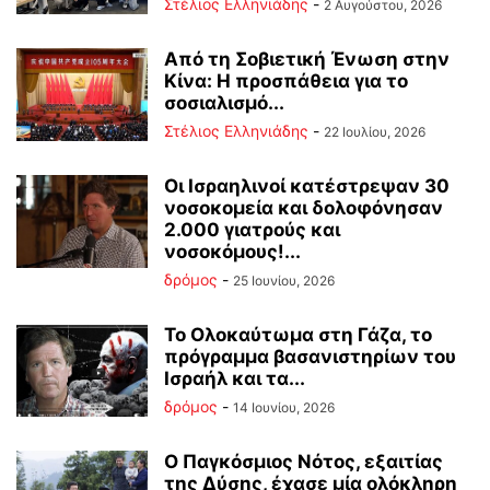
Στέλιος Ελληνιάδης
-
2 Αυγούστου, 2026
Από τη Σοβιετική Ένωση στην
Κίνα: Η προσπάθεια για το
σοσιαλισμό...
Στέλιος Ελληνιάδης
-
22 Ιουλίου, 2026
Οι Ισραηλινοί κατέστρεψαν 30
νοσοκομεία και δολοφόνησαν
2.000 γιατρούς και
νοσοκόμους!...
δρόμος
-
25 Ιουνίου, 2026
Το Ολοκαύτωμα στη Γάζα, το
πρόγραμμα βασανιστηρίων του
Ισραήλ και τα...
δρόμος
-
14 Ιουνίου, 2026
Ο Παγκόσμιος Νότος, εξαιτίας
της Δύσης, έχασε μία ολόκληρη