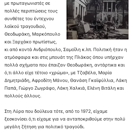
με πρωταγωνιστές σε
πολλές περιπτώσεις τους
συνθέτες του έντεχνου
λαϊκού τραγουδιού,
Θεοδωράκη, Μαρκόπουλο
και Ξαρχάκο πρωτίστως,
κι από κοντά Ανδριόπουλο, Σαμοΐλη κ.λπ. Πολιτική ήταν η
ατμόσφαιρα και στις μπουάτ της Πλάκας όπου υπήρχαν
πολλά σχήματα που έπαιζαν Θεοδωράκη, αντάρτικα και
ό,τι άλλο είχε τέτοιο «χρώμα», με Τζαβέλα, Μαρία
Δημητριάδη, Αφροδίτη Μάνου, Θανάση Γκαϊφύλλια, Λάκη
Παπά, Γιώργο Ζωγράφο, Λάκη Χαλκιά, Ελένη Βιτάλη και
πολλούς άλλους.
Στη Λύρα που δούλευα τότε, από το 1972, είχαμε
ξεσκονίσει ό,τι είχαμε για να ανταποκριθούμε στην πολύ
μεγάλη ζήτηση για πολιτικό τραγούδι.