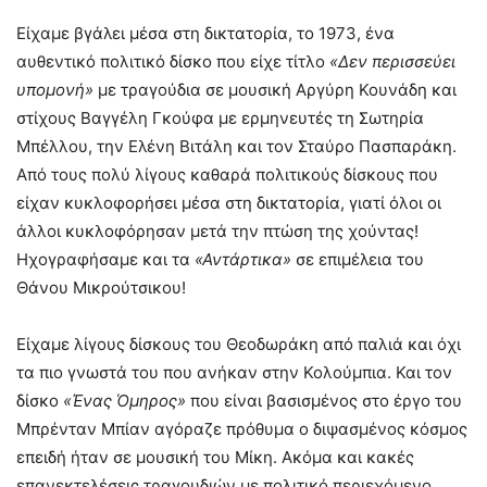
Είχαμε βγάλει μέσα στη δικτατορία, το 1973, ένα
αυθεντικό πολιτικό δίσκο που είχε τίτλο
«Δεν περισσεύει
υπομονή»
με τραγούδια σε μουσική Αργύρη Κουνάδη και
στίχους Βαγγέλη Γκούφα με ερμηνευτές τη Σωτηρία
Μπέλλου, την Ελένη Βιτάλη και τον Σταύρο Πασπαράκη.
Από τους πολύ λίγους καθαρά πολιτικούς δίσκους που
είχαν κυκλοφορήσει μέσα στη δικτατορία, γιατί όλοι οι
άλλοι κυκλοφόρησαν μετά την πτώση της χούντας!
Ηχογραφήσαμε και τα
«Αντάρτικα»
σε επιμέλεια του
Θάνου Μικρούτσικου!
Είχαμε λίγους δίσκους του Θεοδωράκη από παλιά και όχι
τα πιο γνωστά του που ανήκαν στην Κολούμπια. Και τον
δίσκο
«Ένας Όμηρος»
που είναι βασισμένος στο έργο του
Μπρένταν Μπίαν αγόραζε πρόθυμα ο διψασμένος κόσμος
επειδή ήταν σε μουσική του Μίκη. Ακόμα και κακές
επανεκτελέσεις τραγουδιών με πολιτικό περιεχόμενο