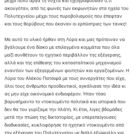
μέχρι πολύ αργά τη νύχτα και ηχογραφούσαν ό,τι
ακουγόταν, από τις φωνές των εκφωνητών στα ηχεία του
Πολυτεχνείου μέχρι τους πυροβολισμούς που έπεφταν
και τους θορύβους που έκαναν οι ερπύστριες των τανκς!
Με αυτό το υλικό ήρθαν στη Λύρα και μας πρότειναν να
βγάλουμε ένα δίσκο με επιλεγμένα κομμάτια που όλα
μαζί συνθέτουν το ηχητικό περιβάλλον της εξέγερσης,
αλλά και της επίθεσης του κατασταλτικού μηχανισμού
εναντίον των εξεγερμένων φοιτητών και εργαζομένων. Η
Λύρα του Αλέκου Πατσιφά με τους συνεργάτες που είχε,
όλοι τους άνθρωποι προοδευτικοί, αγκάλιασε την ιδέα κι
ας μην είχε οικονομικό ενδιαφέρον. Ήταν τόσο
βαρυσήμαντο το ντοκουμέντο πολιτικά και ιστορικά που
δεν θα του γυρίζαμε την πλάτη. Κι έτσι, λίγες βδομάδες
μετά την πτώση της δικτατορίας, με υπερεπείγουσες
διαδικασίες, κυκλοφόρησε το ηχητικό ντοκουμέντο από
την εξέγερση του Πολυτεχνείου με διπλό εξώφυλλο για