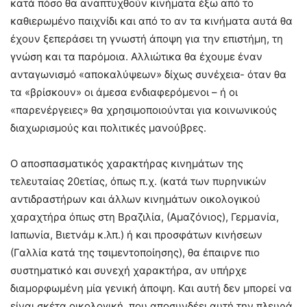
κατά πόσο θα αναπτυχθούν κινήματα έξω από το
καθιερωμένο παιχνίδι και από το αν τα κινήματα αυτά θα
έχουν ξεπεράσει τη γνωστή άποψη για την επιστήμη, τη
γνώση και τα παρόμοια. Αλλιώτικα θα έχουμε έναν
ανταγωνισμό «αποκαλύψεων» δίχως συνέχεια- όταν θα
τα «βρίσκουν» οι άμεσα ενδιαφερόμενοι – ή οι
«παρενέργειες» θα χρησιμοποιούνται για κοινωνικούς
διαχωρισμούς και πολιτικές μανούβρες.
Ο αποσπασματικός χαρακτήρας κινημάτων της
τελευταίας 20ετίας, όπως π.χ. (κατά των πυρηνικών
αντιδραστήρων και άλλων κινημάτων οικολογικού
χαραχτήρα όπως στη Βραζιλία, (Αμαζόνιος), Γερμανία,
Ιαπωνία, Βιετνάμ κ.λπ.) ή και προσφάτων κινήσεων
(Γαλλία κατά της τσιμεντοποίησης), θα έπαιρνε πιο
συστηματικό και συνεχή χαρακτήρα, αν υπήρχε
διαμορφωμένη μία γενική άποψη. Και αυτή δεν μπορεί να
είναι σκέτα οικολογική, που αποσυνδέει αυτή την πλευρά