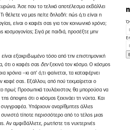
χυρώνα. Άσε που το τελικό αποτέλεσμα εκβάλλει
n
ι θέλετε να μας πείτε δηλαδή: πώς ό,τι είναι η
Ό
ίας, είναι ο καφές σας για τον κοινωνικό χρόνο;
ς κοσμογονίας; Σιγά ρε παιδιά, προσέξτε μην
E
ι είναι εξακριβωμένο τόσο από την επιστημονική
α, ότι ο καφές σας
δεν
ξεκινά τον κόσμο. Ο κόσμος
α χρόνια –κι απ’ ό,τι φαίνεται, τα καταφέρνει
ν καφέ σας. Εξάλλου, από πού τεκμαίρεται ο
 το πρωί; Προσωπικά τουλάχιστον, θα μπορούσα να
της άποψης ότι ο κόσμος ξεκινάει τη νύχτα. Και
υ συγγραφέα. Υπάρχουν αναρίθμητες άλλες
ν συνιστά τίποτε περισσότερο από το τέλος μιας
ας. Αν αμφιβάλλετε, ρωτήστε τις νυχτερινές