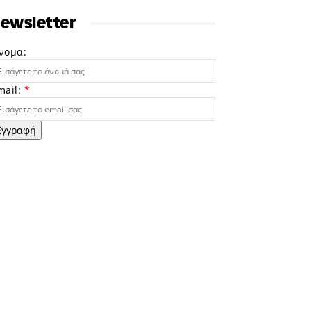
ewsletter
νομα:
mail:
*
Εγγραφή