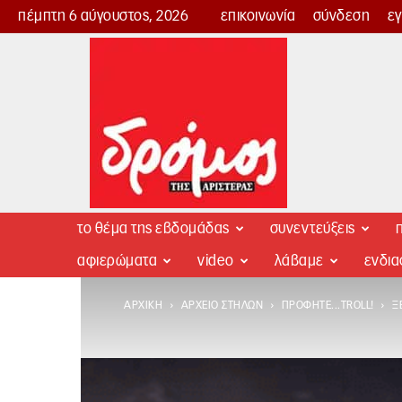
πέμπτη 6 αύγουστος, 2026
επικοινωνία
σύνδεση
ε
Δρόμος
της
Αριστεράς
το θέμα της εβδομάδας
συνεντεύξεις
π
αφιερώματα
video
λάβαμε
ενδι
ΑΡΧΙΚΉ
ΑΡΧΕΊΟ ΣΤΗΛΏΝ
ΠΡΟΦΗΤΕ...TROLL!
Ξ