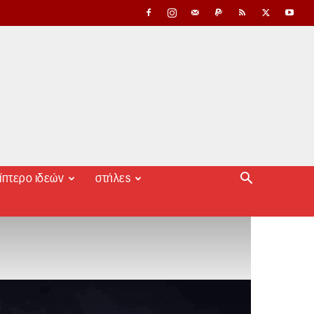
ίπτερο ιδεών
στήλες