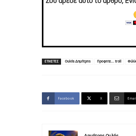
Σου άρεσε αυτό το άρθρο; Ενί
ΕΤΙΚΕΤΕΣ
Ουλής Δημήτρης
Προφητε... troll
Φύλλ
Facebook
X
Emai