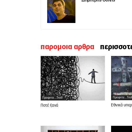
Δημήτρης Ουλής
παρομοια αρθρα
περισσοτ
Προφητε...trol
Προφητε...troll!
Εθνικά υπε
Ποτέ ξανά