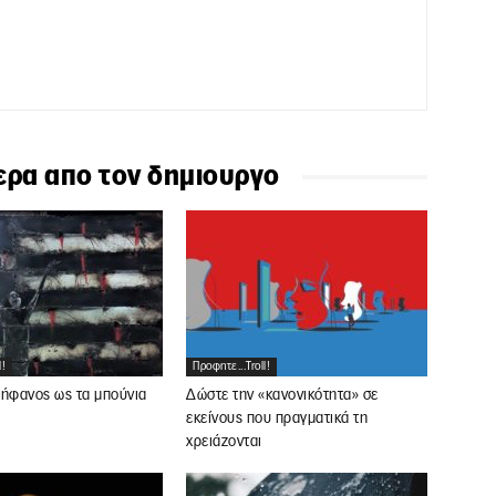
ερα απο τον δημιουργο
l!
Προφητε...troll!
ρήφανος ως τα μπούνια
Δώστε την «κανονικότητα» σε
εκείνους που πραγματικά τη
χρειάζονται