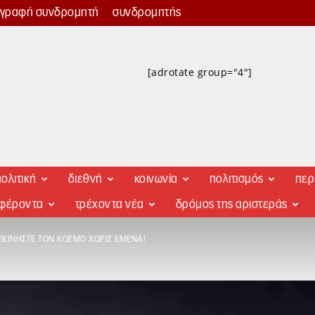
γγραφή συνδρομητή
συνδρομητής
[adrotate group="4"]
ολιτική
διεθνή
κοινωνία
πολιτισμός
περ
αφέροντα
τρέχοντα νέα
δρόμος της αριστεράς
ΕΚΙΝΉΣΤΕ ΤΟΝ ΚΌΣΜΟ ΧΩΡΊΣ ΕΜΈΝΑ!