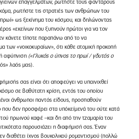
υγιεινών επαγγελμάτων, ρωτήστε τους φαντάρους
ακόμα, ρωτήστε τις στρατιές των ανθρώπων του
ρωί» ως ξεκίνημα του κόσμου, και δηλώνοντας
μέρος «εκείνων που ξυπνούν πρώτοι για να τον
εν κάνετε τίποτε παραπάνω από το να
α των «νοικοκυραίων», ότι κάθε ατομική προκοπή
νή αφύπνιση
(«Γλυκός ο ύπνος το πρωί / γδυτός ο
φός» λαός μας).
ήμισής σας είναι ότι αποφεύγει να υπαινιχθεί
κόσμο σε βαθύτατη κρίση, εντός του οποίου
μένοι άνθρωποι παντός είδους, προσπαθούν
 που δεν προσφέρει στα υπόκείμενά του ούτε κατά
τού πρωινού καφέ –και δη από την τζαμαρία του
τικότατα παρουσιάζει η διαφήμισή σας. Έναν
εν διαθέτει ίχνος βουκολικού ρομαντισμού (πολλώ