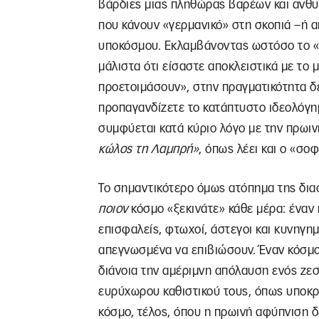
βάρδιες μιας πληθώρας βαρέων και ανθ
που κάνουν «γερμανικό» στη σκοπιά –ή 
υποκόσμου. Εκλαμβάνοντας ωστόσο το «π
μάλιστα ότι είσαστε αποκλειστικά με το 
προετοιμάσουν», στην πραγματικότητα δ
προπαγανδίζετε το κατάπτυστο ιδεολόγημ
συμφύεται κατά κύριο λόγο με την πρωι
κώλος τη Λαμπρή»
, όπως λέει και ο «σο
Το σημαντικότερο όμως ατόπημα της διαφ
ποιον
κόσμο «ξεκινάτε» κάθε μέρα: έναν 
επισφαλείς, φτωχοί, άστεγοι και κυνηγη
απεγνωσμένα να επιβιώσουν. Έναν κόσμο
διάνοια την αμέριμνη απόλαυση ενός ζεσ
ευρύχωρου καθιστικού τους, όπως υποκρι
κόσμο, τέλος, όπου η πρωινή αφύπνιση δ