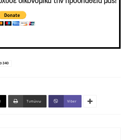
σχυσε οικονομικά την προσπάθειά μας!
ο 340
l
Τυπώνω
Viber