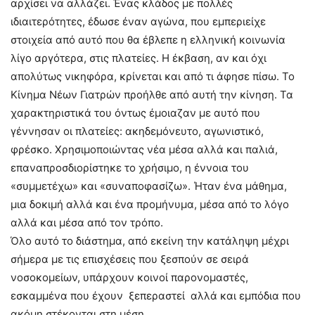
αρχίσει να αλλάζει. Ένας κλάδος με πολλές
ιδιαιτερότητες, έδωσε έναν αγώνα, που εμπεριείχε
στοιχεία από αυτό που θα έβλεπε η ελληνική κοινωνία
λίγο αργότερα, στις πλατείες. Η έκβαση, αν και όχι
απολύτως νικηφόρα, κρίνεται και από τι άφησε πίσω. Το
Κίνημα Νέων Γιατρών προήλθε από αυτή την κίνηση. Τα
χαρακτηριστικά του όντως έμοιαζαν με αυτό που
γέννησαν οι πλατείες: ακηδεμόνευτο, αγωνιστικό,
φρέσκο. Χρησιμοποιώντας νέα μέσα αλλά και παλιά,
επαναπροσδιορίστηκε το χρήσιμο, η έννοια του
«συμμετέχω» και «συναποφασίζω». Ήταν ένα μάθημα,
μια δοκιμή αλλά και ένα προμήνυμα, μέσα από το λόγο
αλλά και μέσα από τον τρόπο.
Όλο αυτό το διάστημα, από εκείνη την κατάληψη μέχρι
σήμερα με τις επισχέσεις που ξεσπούν σε σειρά
νοσοκομείων, υπάρχουν κοινοί παρονομαστές,
εσκαμμένα που έχουν ξεπεραστεί αλλά και εμπόδια που
ακόμη στέκονται στη μέση.