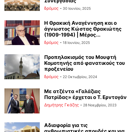
Συνεργασίας
δρόμος
-
30 Ιουνίου, 2025
Η Θρακική Αναγέννηση και o
άγνωστος Κώστας Θρακιώτης
(1909-1994) | Μέρος...
δρόμος
-
18 Ιουνίου, 2025
Προπηλακισμός του Μουφτή
Κομοτηνής από φανατικούς του
προξενείου
δρόμος
-
22 Οκτωβρίου, 2024
Με ατζέντα «Γαλάζιας
Πατρίδας» έρχεται ο Τ. Ερντογάν
Δημήτρης Γκάζης
-
28 Νοεμβρίου, 2023
Αδιαφορία για τις
ανθρωπιστικές σπουδές και για