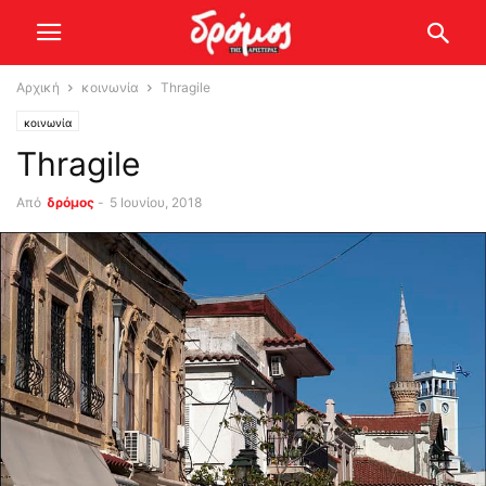
Αρχική
κοινωνία
Thragile
κοινωνία
Thragile
Από
δρόμος
-
5 Ιουνίου, 2018