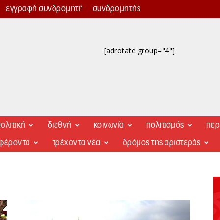
εγγραφή συνδρομητή
συνδρομητής
[adrotate group="4"]
ολιτική
διεθνή
κοινωνία
πολιτισμός
περ
αφέροντα
τρέχοντα νέα
δρόμος της αριστεράς