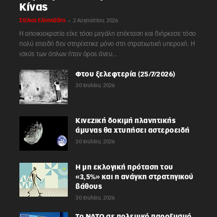
Κίνας
-
Στέλιος Ελληνιάδης
2 Αυγούστου, 2026
Η αποικιοκρατία είχε τόσο μεγάλη επέκταση και διήρκεσε τόσο
πολύ επειδή δεν στηρίχτηκε μόνο στη στρατιωτική υπεροχή. Η
ισχύς των όπλων ήταν όρος άνευ...
Φτου ξελεφτερία (25/7/2026)
30 Ιουλίου, 2026
Κινεζική δοκιμή πλανητικής
άμυνας θα χτυπήσει αστεροειδή
30 Ιουλίου, 2026
Η μη εκλογική πρόταση του
«3,5%» και η ανάγκη στρατηγικού
βάθους
30 Ιουλίου, 2026