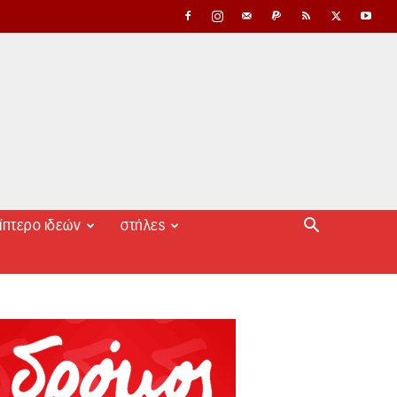
ίπτερο ιδεών
στήλες