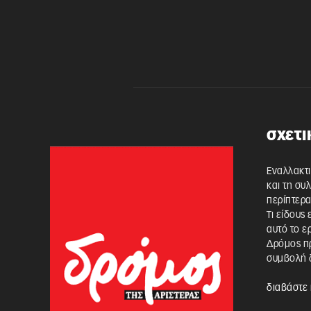
σχετι
Εναλλακτι
και τη συ
περίπτερα
Τι είδους
αυτό το ε
Δρόμος πρ
συμβολή δ
διαβάστε 