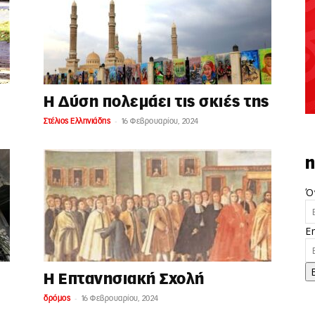
Η Δύση πολεμάει τις σκιές της
-
Στέλιος Ελληνιάδης
16 Φεβρουαρίου, 2024
n
Ό
E
Η Επτανησιακή Σχολή
-
δρόμος
16 Φεβρουαρίου, 2024