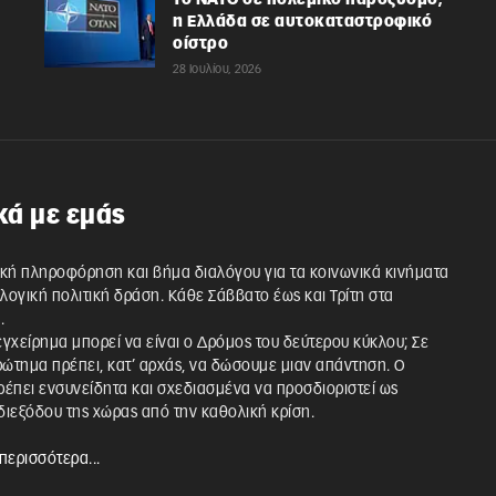
Το ΝΑΤΟ σε πολεμικό παροξυσμό,
η Ελλάδα σε αυτοκαταστροφικό
οίστρο
28 Ιουλίου, 2026
κά με εμάς
κή πληροφόρηση και βήμα διαλόγου για τα κοινωνικά κινήματα
λλογική πολιτική δράση. Κάθε Σάββατο έως και Τρίτη στα
.
 εγχείρημα μπορεί να είναι ο Δρόμος του δεύτερου κύκλου; Σε
ρώτημα πρέπει, κατ’ αρχάς, να δώσουμε μιαν απάντηση. Ο
έπει ενσυνείδητα και σχεδιασμένα να προσδιοριστεί ως
ιεξόδου της χώρας από την καθολική κρίση.
περισσότερα...