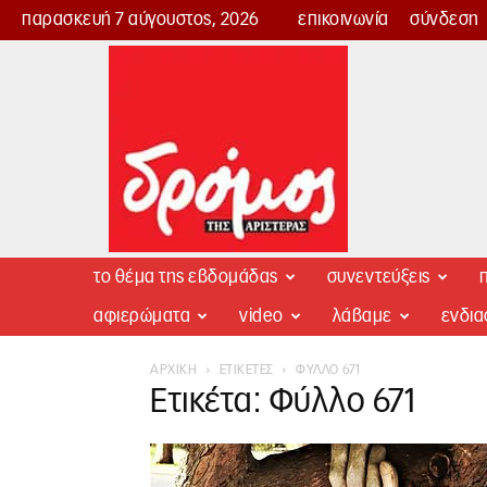
παρασκευή 7 αύγουστος, 2026
επικοινωνία
σύνδεση
Δρόμος
της
Αριστεράς
το θέμα της εβδομάδας
συνεντεύξεις
π
αφιερώματα
video
λάβαμε
ενδι
ΑΡΧΙΚΉ
ΕΤΙΚΈΤΕΣ
ΦΎΛΛΟ 671
Ετικέτα: Φύλλο 671