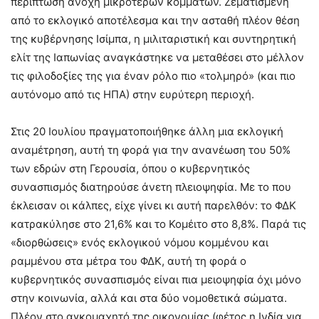
περίπτωση ανοχή μικρότερων κομμάτων. Ζεματισμένη
από το εκλογικό αποτέλεσμα και την ασταθή πλέον θέση
της κυβέρνησης Ισίμπα, η μιλιταριστική και συντηρητική
ελίτ της Ιαπωνίας αναγκάστηκε να μεταθέσει στο μέλλον
τις φιλοδοξίες της για έναν ρόλο πιο «τολμηρό» (και πιο
αυτόνομο από τις ΗΠΑ) στην ευρύτερη περιοχή.
Στις 20 Ιουλίου πραγματοποιήθηκε άλλη μια εκλογική
αναμέτρηση, αυτή τη φορά για την ανανέωση του 50%
των εδρών στη Γερουσία, όπου ο κυβερνητικός
συνασπισμός διατηρούσε άνετη πλειοψηφία. Με το που
έκλεισαν οι κάλπες, είχε γίνει κι αυτή παρελθόν: το ΦΔΚ
κατρακύλησε στο 21,6% και το Κομέιτο στο 8,8%. Παρά τις
«διορθώσεις» ενός εκλογικού νόμου κομμένου και
ραμμένου στα μέτρα του ΦΔΚ, αυτή τη φορά ο
κυβερνητικός συνασπισμός είναι πια μειοψηφία όχι μόνο
στην κοινωνία, αλλά και στα δύο νομοθετικά σώματα.
Πλέον στο αγκομαχητό της οικονομίας (φέτος η Ινδία για