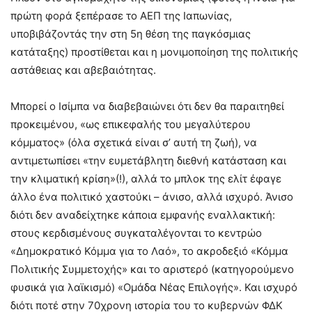
πρώτη φορά ξεπέρασε το ΑΕΠ της Ιαπωνίας,
υποβιβάζοντάς την στη 5η θέση της παγκόσμιας
κατάταξης) προστίθεται και η μονιμοποίηση της πολιτικής
αστάθειας και αβεβαιότητας.
Μπορεί ο Ισίμπα να διαβεβαιώνει ότι δεν θα παραιτηθεί
προκειμένου, «ως επικεφαλής του μεγαλύτερου
κόμματος» (όλα σχετικά είναι σ’ αυτή τη ζωή), να
αντιμετωπίσει «την ευμετάβλητη διεθνή κατάσταση και
την κλιματική κρίση»(!), αλλά το μπλοκ της ελίτ έφαγε
άλλο ένα πολιτικό χαστούκι – άνισο, αλλά ισχυρό. Άνισο
διότι δεν αναδείχτηκε κάποια εμφανής εναλλακτική:
στους κερδισμένους συγκαταλέγονται το κεντρώο
«Δημοκρατικό Κόμμα για το Λαό», το ακροδεξιό «Κόμμα
Πολιτικής Συμμετοχής» και το αριστερό (κατηγορούμενο
φυσικά για λαϊκισμό) «Ομάδα Νέας Επιλογής». Και ισχυρό
διότι ποτέ στην 70χρονη ιστορία του το κυβερνών ΦΔΚ