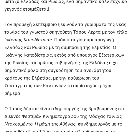
μεταξύ Ελλάδας και Ρωσίας, ένα σημαντικό καλλιτεχνικό
γεγονός ετοιμάζεται!
Τον προσεχή Σεπτέμβριο ξεκινούν τα γυρίσματα της νέας
ταινίας του γνωστού σκηνοθέτη Τάσου Λέρτα με τον τίτλο
Ιωάννης Καποδίστριας
. Πρόκειται για συμπαραγωγή
Ελλάδας και Ρωσίας με τη σύμπραξη της Ελβετίας. Ο
Ιωάννης Καποδίστριας, εκτός από υπουργός Eξωτερικών
της Ρωσίας και πρώτος κυβερνήτης της Ελλάδας είχε
σημαντικό ρόλο στη συγκρότηση του ανεξάρτητου
κράτους της Ελβετίας, με την καθιέρωση του
Συντάγματος των Καντονίων το οποίο ισχύει μέχρι
σήμερα.
Ο Τάσος Λέρτας είναι ο
δημιουργός της βραβευμένης στο
Διεθνές Φεστιβάλ Κινηματογράφου της Μόσχας ταινίας
Ντοκουμέντο-Η μάχη της Αθήνας,
σ
υνδημιουργός με το
σκηνοθέτη Νίκο Τζίμα της ταινίας
Ο άνθρωπος με το