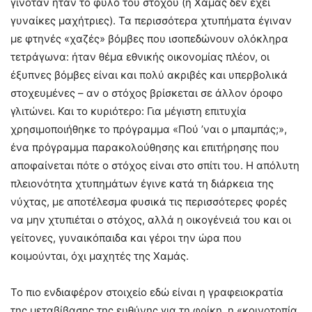
γινόταν ήταν το φύλο του στόχου (η Χαμάς δεν έχει
γυναίκες μαχήτριες). Τα περισσότερα χτυπήματα έγιναν
με φτηνές «χαζές» βόμβες που ισοπεδώνουν ολόκληρα
τετράγωνα: ήταν θέμα εθνικής οικονομίας πλέον, οι
έξυπνες βόμβες είναι και πολύ ακριβές και υπερβολικά
στοχευμένες – αν ο στόχος βρίσκεται σε άλλον όροφο
γλιτώνει. Και το κυριότερο: Για μέγιστη επιτυχία
χρησιμοποιήθηκε το πρόγραμμα «Πού ’ναι ο μπαμπάς;»,
ένα πρόγραμμα παρακολούθησης και επιτήρησης που
αποφαίνεται πότε ο στόχος είναι στο σπίτι του. Η απόλυτη
πλειονότητα χτυπημάτων έγινε κατά τη διάρκεια της
νύχτας, με αποτέλεσμα φυσικά τις περισσότερες φορές
να μην χτυπιέται ο στόχος, αλλά η οικογένειά του και οι
γείτονες, γυναικόπαιδα και γέροι την ώρα που
κοιμούνται, όχι μαχητές της Χαμάς.
Το πιο ενδιαφέρον στοιχείο εδώ είναι η γραφειοκρατία
της μεταβίβασης της ευθύνης για τη φρίκη, η «κοινοτοπία