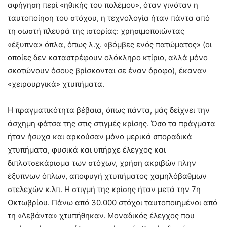
αφήγηση περί «ηθικής του πολέμου», όταν γινόταν η
ταυτοποίηση του στόχου, η τεχνολογία ήταν πάντα από
τη σωστή πλευρά της ιστορίας: χρησιμοποιώντας
«έξυπνα» όπλα, όπως λ.χ. «βόμβες ενός πατώματος» (οι
οποίες δεν καταστρέφουν ολόκληρο κτίριο, αλλά μόνο
σκοτώνουν όσους βρίσκονται σε έναν όροφο), έκαναν
«χειρουργικά» χτυπήματα.
Η πραγματικότητα βέβαια, όπως πάντα, μάς δείχνει την
άσχημη φάτσα της στις στιγμές κρίσης. Όσο τα πράγματα
ήταν ήσυχα και αρκούσαν μόνο μερικά σποραδικά
χτυπήματα, φυσικά και υπήρχε έλεγχος και
διπλοτσεκάρισμα των στόχων, χρήση ακριβών πλην
έξυπνων όπλων, αποφυγή χτυπήματος χαμηλόβαθμων
στελεχών κ.λπ. Η στιγμή της κρίσης ήταν μετά την 7η
Οκτωβρίου. Πάνω από 30.000 στόχοι ταυτοποιημένοι από
τη «Λεβάντα» χτυπήθηκαν. Μοναδικός έλεγχος που