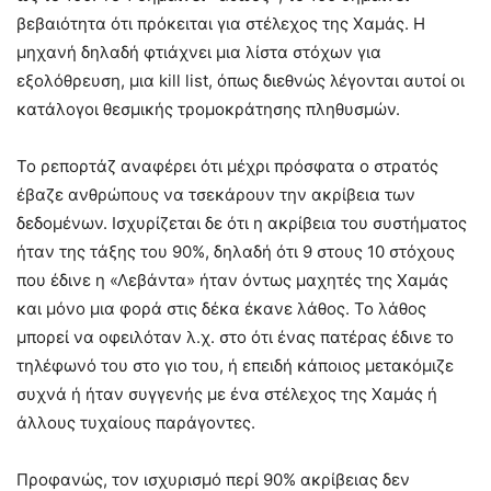
βεβαιότητα ότι πρόκειται για στέλεχος της Χαμάς. Η
μηχανή δηλαδή φτιάχνει μια λίστα στόχων για
εξολόθρευση, μια kill list, όπως διεθνώς λέγονται αυτοί οι
κατάλογοι θεσμικής τρομοκράτησης πληθυσμών.
Το ρεπορτάζ αναφέρει ότι μέχρι πρόσφατα ο στρατός
έβαζε ανθρώπους να τσεκάρουν την ακρίβεια των
δεδομένων. Ισχυρίζεται δε ότι η ακρίβεια του συστήματος
ήταν της τάξης του 90%, δηλαδή ότι 9 στους 10 στόχους
που έδινε η «Λεβάντα» ήταν όντως μαχητές της Χαμάς
και μόνο μια φορά στις δέκα έκανε λάθος. Το λάθος
μπορεί να οφειλόταν λ.χ. στο ότι ένας πατέρας έδινε το
τηλέφωνό του στο γιο του, ή επειδή κάποιος μετακόμιζε
συχνά ή ήταν συγγενής με ένα στέλεχος της Χαμάς ή
άλλους τυχαίους παράγοντες.
Προφανώς, τον ισχυρισμό περί 90% ακρίβειας δεν